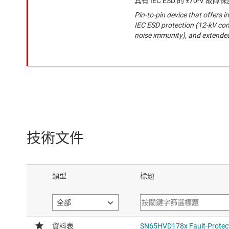
具有 IEC ESD 的 ±70-V 故障保護
Pin-to-pin device that offers i
IEC ESD protection (12-kV con
noise immunity), and extend
技術文件