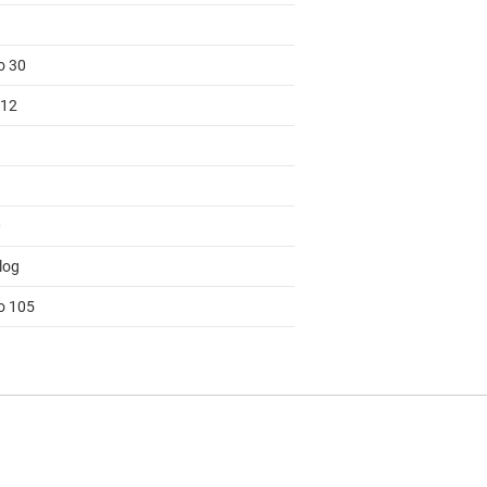
o 30
 12
0
log
to 105