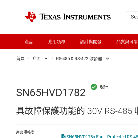
產品
應用領域
設計與開發
品質與可靠
首頁
/
介面
/
RS-485 & RS-422 收發器
DLP 產品
CAN 收發器
交換器與多工器
HDMI、顯示介面和 MIPI IC
SN65HVD1782
介面
I2C、I3C 與 SPI IC
具故障保護功能的 30V RS-485
射頻 (RF) 與微波
IO-Link 和數位 I/O
微控制器 (MCU) 與處理器
LIN 收發器
產品規格表