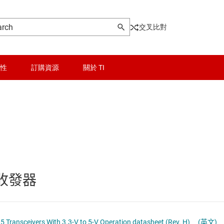
交叉比對
性
訂購資源
關於 TI
晶粒與晶圓服務
USB IC
無線連線
乙太網路 IC
被動和離散
光學網路 IC
 收發器
邏輯和電壓轉換
其它介面
隔離
多開關偵測介面 (MSDI) IC
SN65HVD178x Fault-Protected RS-485 Transceivers With 3.3-V to 5-V Operation datasheet (Rev. H)
(英文)