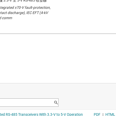
 3.3-V 至 5-V RS-485 收發器
ntegrated ±70-V fault-protection,
tact discharge), IEC EFT (4-kV
ed comm