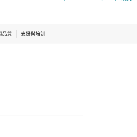
電池管理 IC
序列數位介面 (SDI) IC
電源管理
系統基礎晶片 (SBC)
音訊、觸覺和壓電
高速 SerDes
馬達驅動器