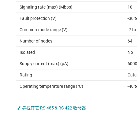
Signaling rate (max) (Mbps)
10
Fault protection (V)
-30 t
Common-mode range (V)
-7 to
Number of nodes
64
Isolated
No
Supply current (max) (µA)
600
Rating
Cata
Operating temperature range (°C)
-40 
尋找其它 RS-485 & RS-422 收發器