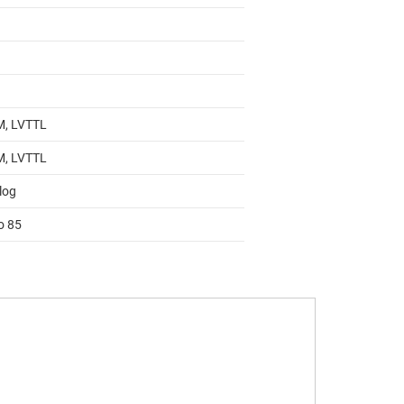
, LVTTL
, LVTTL
log
o 85