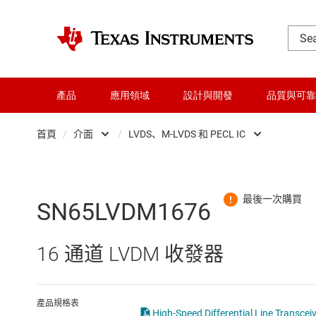
產品
應用領域
設計與開發
品質與可靠
首頁
/
介面
/
LVDS、M-LVDS 和 PECL IC
DLP 產品
CAN 收發器
交換器與多工器
HDMI、顯示介面和 MIPI IC
SN65LVDM1676
介面
I2C、I3C 與 SPI IC
16 通道 LVDM 收發器
射頻 (RF) 與微波
IO-Link 和數位 I/O
微控制器 (MCU) 與處理器
LIN 收發器
產品規格表
High-Speed Differential Line Transcei