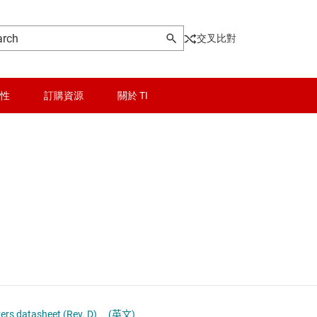
交叉比對
性
訂購資源
關於 TI
晶粒與晶圓服務
USB IC
無線連線
乙太網路 IC
被動和離散
光學網路 IC
邏輯和電壓轉換
其它介面
隔離
多開關偵測介面 (MSDI) IC
vers datasheet (Rev. D)
(英文)