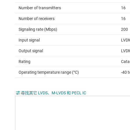
Number of transmitters
16
Number of receivers
16
Signaling rate (Mbps)
200
Input signal
LVDM
Output signal
LVDM
Rating
Cata
Operating temperature range (°C)
-40 t
尋找其它 LVDS、M-LVDS 和 PECL IC