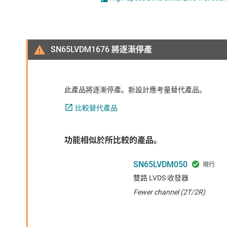
感測器
LVDS、M-LVDS 和 PECL IC
放大器
PCIe、SAS & SATA IC
數據轉換器
RS-232 收發器
SN65LVDM1676 將逐漸停產
時鐘與計時
RS-485 & RS-422 收發器
此產品將逐漸停產。新設計應考量替代產品。
比較替代產品
功能相似於所比較的產品。
SN65LVDM050
雙路 LVDS 收發器
Fewer channel (2T/2R)