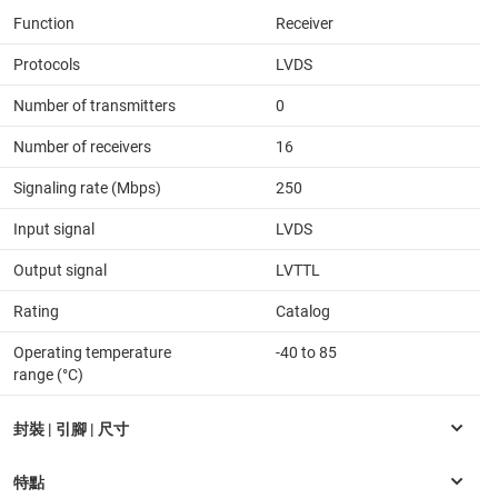
Function
Receiver
Protocols
LVDS
Number of transmitters
0
Number of receivers
16
Signaling rate (Mbps)
250
Input signal
LVDS
Output signal
LVTTL
Rating
Catalog
Operating temperature
-40 to 85
range (°C)