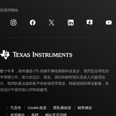
我們的故事 | 晶片幕後
TI API 套件
交互參考搜索
與我們聯絡
活動
myTI 公司帳戶
客戶支援中心
投資人關系
運送、付款與稅金
封裝
製造
訂購 FAQ
品質與可靠性
企業公民
授權經銷商
myTI 帳戶常見問題解答
數十年來，德州儀器 (TI) 持續不懈地推動科技進步。我們是全球性的
半導體公司，致力於設計、製造、測試和銷售類比及嵌入式處理晶
片。我們的產品協助客戶有效地管理電源、精確感測與傳送數據，並
在設計中提供核心控制或處理。
可及性
Cookie 政策
隱私權政策
銷售條款
使用條款
商標
網站意見回饋