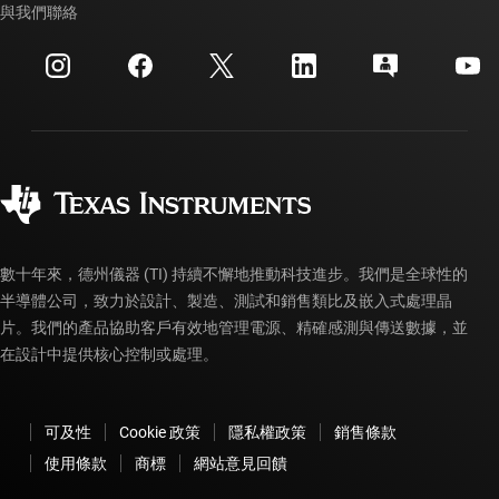
交互參考搜索
與我們聯絡
活動
myTI 公司帳戶
客戶支援中心
投資人關系
運送、付款與稅金
封裝
製造
訂購 FAQ
品質與可靠性
企業公民
授權經銷商
myTI 帳戶常見問題解答
數十年來，德州儀器 (TI) 持續不懈地推動科技進步。我們是全球性的
半導體公司，致力於設計、製造、測試和銷售類比及嵌入式處理晶
片。我們的產品協助客戶有效地管理電源、精確感測與傳送數據，並
在設計中提供核心控制或處理。
可及性
Cookie 政策
隱私權政策
銷售條款
使用條款
商標
網站意見回饋