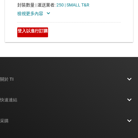
關於 TI
關於 TI 概覽
快速連結
人才招募
聯絡我們
新聞室
采購
TI E2E™ 設計支援論壇
我們的故事 | 晶片幕後
TI API 套件