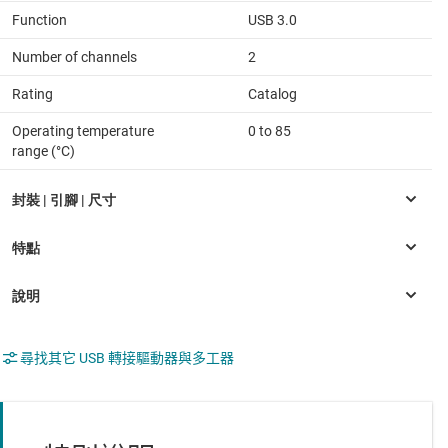
Function
USB 3.0
Number of channels
2
Rating
Catalog
Operating temperature
0 to 85
range (°C)
尋找其它 USB 轉接驅動器與多工器