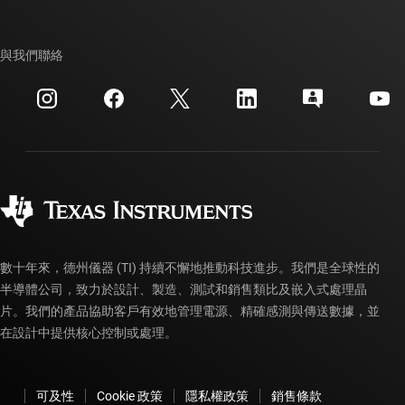
TI E2E™ 設計支援論壇
我們的故事 | 晶片幕後
TI API 套件
交互參考搜索
與我們聯絡
活動
myTI 公司帳戶
客戶支援中心
投資人關系
運送、付款與稅金
封裝
製造
訂購 FAQ
品質與可靠性
企業公民
授權經銷商
myTI 帳戶常見問題解答
數十年來，德州儀器 (TI) 持續不懈地推動科技進步。我們是全球性的
半導體公司，致力於設計、製造、測試和銷售類比及嵌入式處理晶
片。我們的產品協助客戶有效地管理電源、精確感測與傳送數據，並
在設計中提供核心控制或處理。
可及性
Cookie 政策
隱私權政策
銷售條款