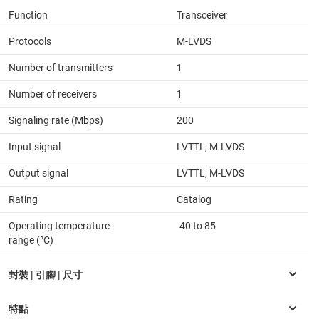
Function
Transceiver
Protocols
M-LVDS
Number of transmitters
1
Number of receivers
1
Signaling rate (Mbps)
200
Input signal
LVTTL, M-LVDS
Output signal
LVTTL, M-LVDS
Rating
Catalog
Operating temperature
-40 to 85
range (°C)