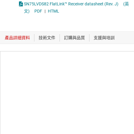
SN75LVDS82 FlatLink™ Receiver datasheet (Rev. J)
(英
文)
PDF
|
HTML