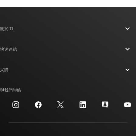
關於 TI
關於 TI 概覽
快速連結
人才招募
聯絡我們
新聞室
采購
TI E2E™ 設計支援論壇
我們的故事 | 晶片幕後
TI API 套件
交互參考搜索
與我們聯絡
活動
myTI 公司帳戶
客戶支援中心
投資人關系
運送、付款與稅金
封裝
製造
訂購 FAQ
品質與可靠性