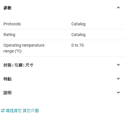
Protocols
Catalog
Rating
Catalog
Operating temperature
0 to 70
range (°C)
尋找其它 其它介面