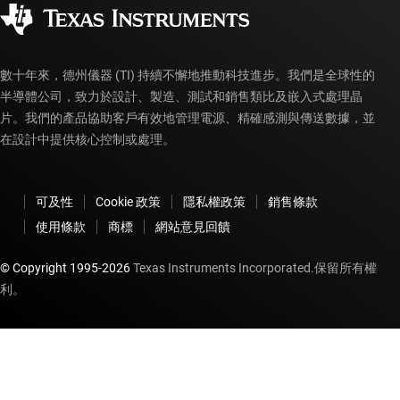
企業公民
授權經銷商
myTI 帳戶常見問題解答
數十年來，德州儀器 (TI) 持續不懈地推動科技進步。我們是全球性的
半導體公司，致力於設計、製造、測試和銷售類比及嵌入式處理晶
片。我們的產品協助客戶有效地管理電源、精確感測與傳送數據，並
在設計中提供核心控制或處理。
可及性
Cookie 政策
隱私權政策
銷售條款
使用條款
商標
網站意見回饋
© Copyright 1995-
2026
Texas Instruments Incorporated.保留所有權
利。