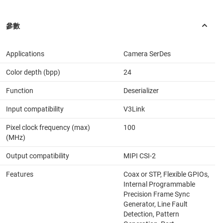
Applications
Camera SerDes
Color depth (bpp)
24
Function
Deserializer
Input compatibility
V3Link
Pixel clock frequency (max)
100
(MHz)
Output compatibility
MIPI CSI-2
Features
Coax or STP, Flexible GPIOs,
Internal Programmable
Precision Frame Sync
Generator, Line Fault
Detection, Pattern