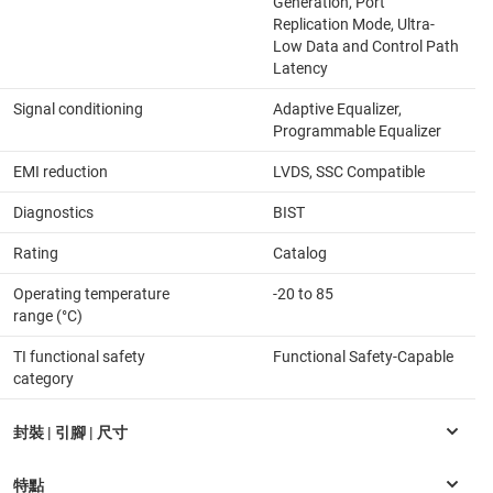
Generation, Port
Replication Mode, Ultra-
Low Data and Control Path
Latency
Signal conditioning
Adaptive Equalizer,
Programmable Equalizer
EMI reduction
LVDS, SSC Compatible
Diagnostics
BIST
Rating
Catalog
Operating temperature
-20 to 85
range (°C)
TI functional safety
Functional Safety-Capable
category