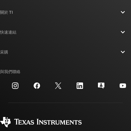
關於 TI
關於 TI 概覽
快速連結
人才招募
聯絡我們
新聞室
采購
TI E2E™ 設計支援論壇
我們的故事 | 晶片幕後
TI API 套件
交互參考搜索
與我們聯絡
活動
myTI 公司帳戶
客戶支援中心
投資人關系
運送、付款與稅金
封裝
製造
訂購 FAQ
品質與可靠性
企業公民
授權經銷商
myTI 帳戶常見問題解答