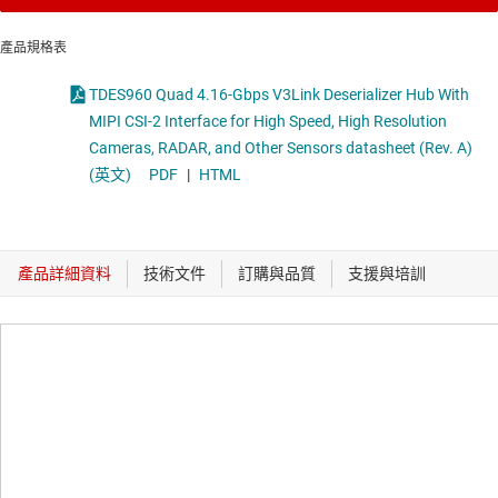
產品規格表
TDES960 Quad 4.16-Gbps V3Link Deserializer Hub With
MIPI CSI-2 Interface for High Speed, High Resolution
Cameras, RADAR, and Other Sensors datasheet (Rev. A)
(英文)
PDF
|
HTML