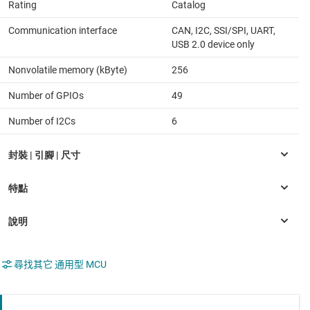
Rating
Catalog
Communication interface
CAN, I2C, SSI/SPI, UART,
USB 2.0 device only
Nonvolatile memory (kByte)
256
Number of GPIOs
49
Number of I2Cs
6
尋找其它 通用型 MCU