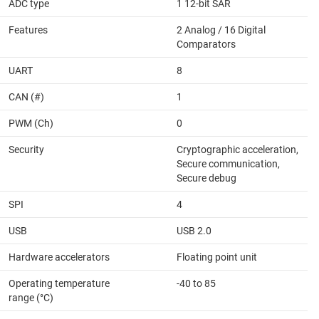
ADC type
1 12-bit SAR
Features
2 Analog / 16 Digital
Comparators
UART
8
CAN (#)
1
PWM (Ch)
0
Security
Cryptographic acceleration,
Secure communication,
Secure debug
SPI
4
USB
USB 2.0
Hardware accelerators
Floating point unit
Operating temperature
-40 to 85
range (°C)