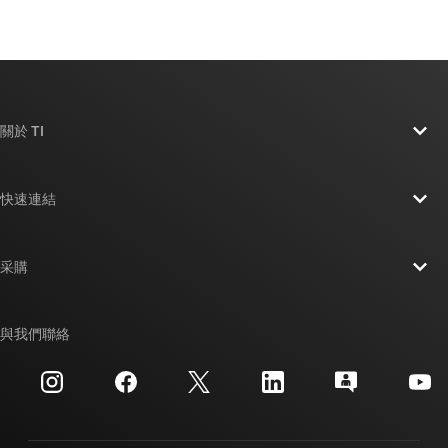
關於 TI
關於 TI 概覽
快速連結
人才招募
聯絡我們
新聞室
采購
TI E2E™ 設計支援論壇
我們的故事 | 晶片幕後
TI API 套件
交互參考搜索
與我們聯絡
活動
myTI 公司帳戶
客戶支援中心
投資人關系
運送、付款與稅金
封裝
製造
訂購 FAQ