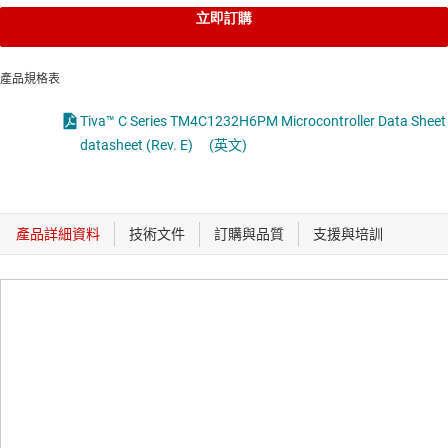
立即訂購
產品規格表
Tiva™ C Series TM4C1232H6PM Microcontroller Data Sheet
datasheet (Rev. E)
(英文)