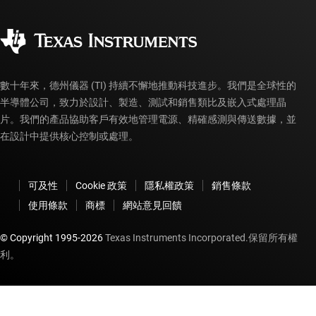
品質與可靠性
企業公民
授權經銷商
myTI 帳戶常見問題解答
數十年來，德州儀器 (TI) 持續不懈地推動科技進步。我們是全球性的
半導體公司，致力於設計、製造、測試和銷售類比及嵌入式處理晶
片。我們的產品協助客戶有效地管理電源、精確感測與傳送數據，並
在設計中提供核心控制或處理。
可及性
Cookie 政策
隱私權政策
銷售條款
使用條款
商標
網站意見回饋
© Copyright 1995-
2026
Texas Instruments Incorporated.保留所有權
利。