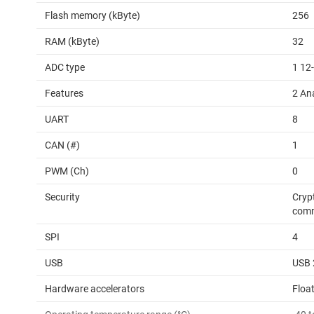
Flash memory (kByte)
256
RAM (kByte)
32
ADC type
1 12
Features
2 An
UART
8
CAN (#)
1
PWM (Ch)
0
Security
Cryp
comm
SPI
4
USB
USB 
Hardware accelerators
Float