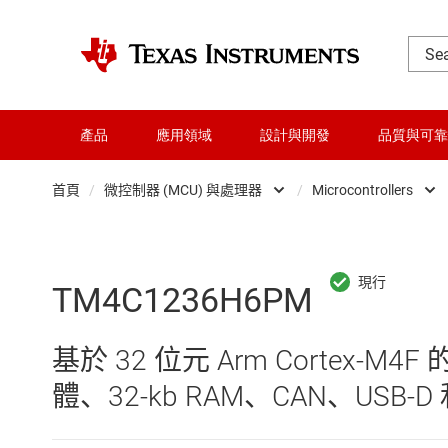
產品
應用領域
設計與開發
品質與可靠
首頁
/
微控制器 (MCU) 與處理器
/
Microcontrollers
DLP 產品
Microc
交換器與多工器
微處理
TM4C1236H6PM
介面
基於 32 位元 Arm Cortex-M4
射頻 (RF) 與微波
體、32-kb RAM、CAN、USB-D 
微控制器 (MCU) 與處理器