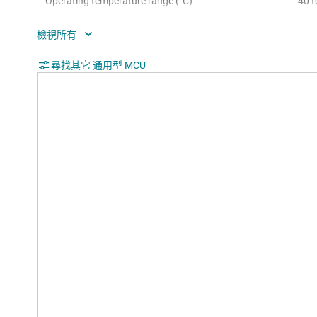
Operating temperature range (°C)
-40 t
Rating
Cata
Communication interface
CAN,
尋找其它 通用型 MCU
OTG/
Nonvolatile memory (kByte)
256
Number of GPIOs
49
Number of I2Cs
6