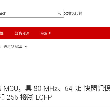
交叉比對
性
訂購資源
關於 TI
/
通用型 MCU
ontrollers
晶粒與晶圓服務
Low-power MCUs
器和 DSP
無線連線
即時數位電源 MCU
被動和離散
即時馬達控制與自動化 MCU
F 的 MCU，具 80-MHz、64-kb 快閃記
邏輯和電壓轉換
感測 MCU
和 256 接腳 LQFP
隔離
車用 MCU