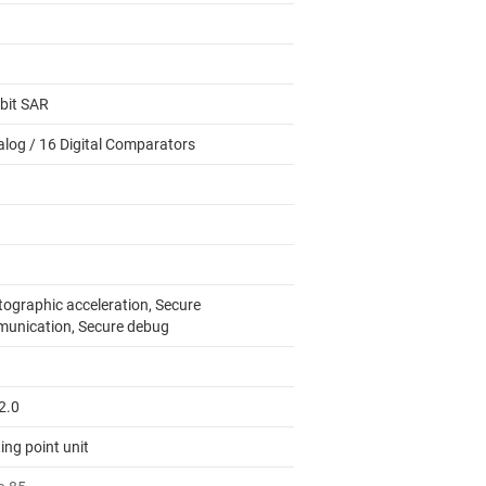
-bit SAR
alog / 16 Digital Comparators
tographic acceleration, Secure
unication, Secure debug
2.0
ing point unit