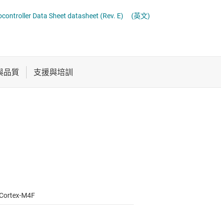
電池管理 IC
通用型 MCU
ntroller Data Sheet datasheet (Rev. E)
(英文)
電源管理
音訊、觸覺和壓電
馬達驅動器
Cortex-M4F