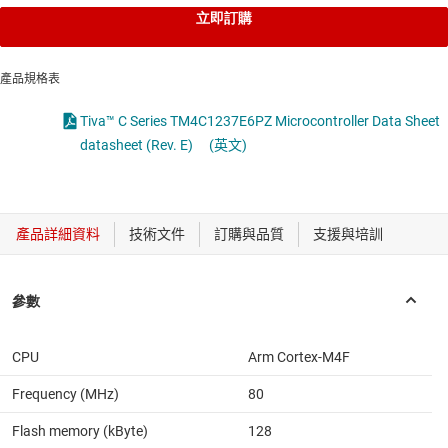
立即訂購
產品規格表
Tiva™ C Series TM4C1237E6PZ Microcontroller Data Sheet
datasheet (Rev. E)
(英文)
CPU
Arm Cortex-M4F
Frequency (MHz)
80
Flash memory (kByte)
128