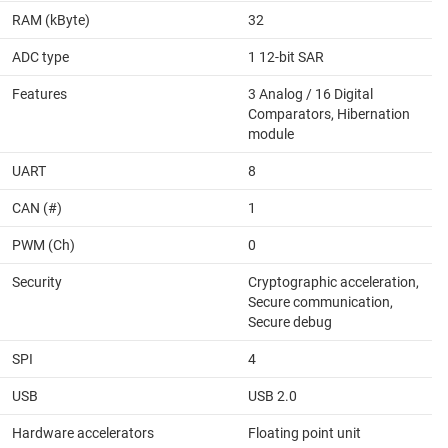
RAM (kByte)
32
ADC type
1 12-bit SAR
Features
3 Analog / 16 Digital
Comparators, Hibernation
module
UART
8
CAN (#)
1
PWM (Ch)
0
Security
Cryptographic acceleration,
Secure communication,
Secure debug
SPI
4
USB
USB 2.0
Hardware accelerators
Floating point unit