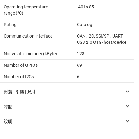
Operating temperature
-40 to 85
range (°C)
Rating
Catalog
Communication interface
CAN, I2C, SSI/SPI, UART,
USB 2.0 OTG/host/device
Nonvolatile memory (kByte)
128
Number of GPIOs
69
Number of I2Cs
6