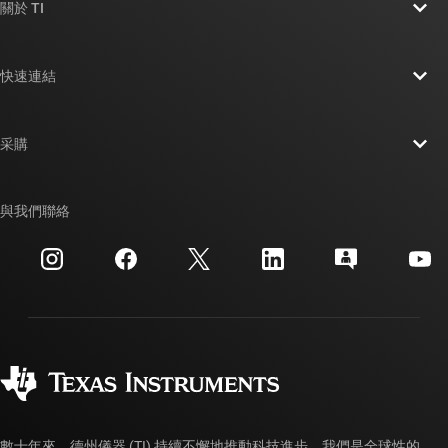
關於 TI
關於 TI 概覽
快速連結
人才招募
聯絡我們
新聞室
采購
TI E2E™ 設計支援論壇
我們的故事 | 晶片幕後
TI API 套件
交互參考搜索
與我們聯絡
活動
myTI 公司帳戶
客戶支援中心
投資人關系
運送、付款與稅金
封裝
製造
訂購 FAQ
品質與可靠性
企業公民
授權經銷商
myTI 帳戶常見問題解答
數十年來，德州儀器 (TI) 持續不懈地推動科技進步。我們是全球性的