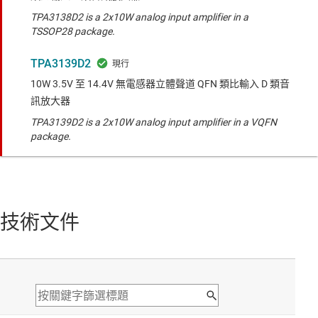
TPA3138D2 is a 2x10W analog input amplifier in a
TSSOP28 package.
TPA3139D2
10W 3.5V 至 14.4V 無電感器立體聲道 QFN 類比輸入 D 類音
訊放大器
TPA3139D2 is a 2x10W analog input amplifier in a VQFN
package.
技術文件