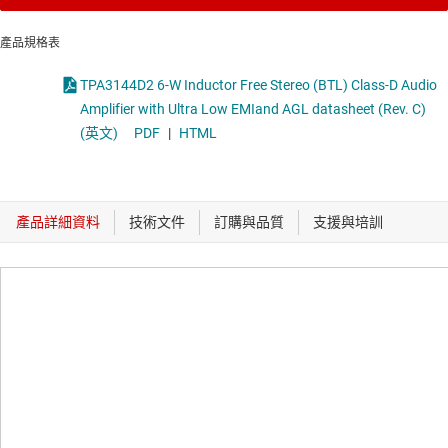
產品規格表
TPA3144D2 6-W Inductor Free Stereo (BTL) Class-D Audio
Amplifier with Ultra Low EMIand AGL datasheet (Rev. C)
(英文)
PDF
|
HTML