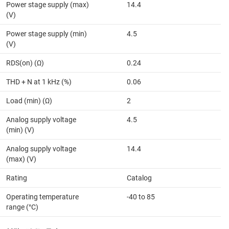
Power stage supply (max)
14.4
(V)
Power stage supply (min)
4.5
(V)
RDS(on) (Ω)
0.24
THD + N at 1 kHz (%)
0.06
Load (min) (Ω)
2
Analog supply voltage
4.5
(min) (V)
Analog supply voltage
14.4
(max) (V)
Rating
Catalog
Operating temperature
-40 to 85
range (°C)