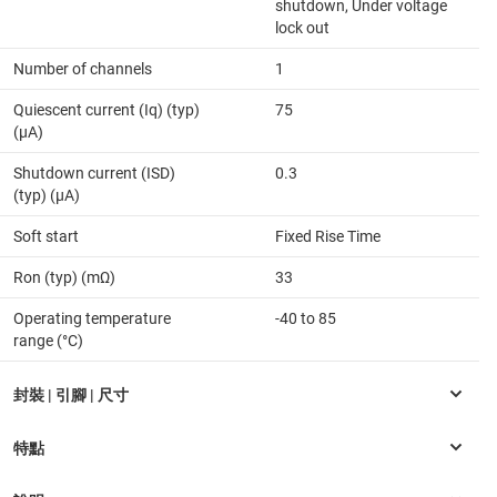
shutdown, Under voltage
lock out
Number of channels
1
Quiescent current (Iq) (typ)
75
(µA)
Shutdown current (ISD)
0.3
(typ) (µA)
Soft start
Fixed Rise Time
Ron (typ) (mΩ)
33
Operating temperature
-40 to 85
range (°C)