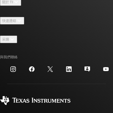
關於 TI
關於 TI 概覽
快速連結
人才招募
聯絡我們
新聞室
采購
TI E2E™ 設計支援論壇
我們的故事 | 晶片幕後
TI API 套件
交互參考搜索
與我們聯絡
活動
myTI 公司帳戶
客戶支援中心
投資人關系
運送、付款與稅金
封裝
製造
訂購 FAQ
品質與可靠性
企業公民
授權經銷商
myTI 帳戶常見問題解答