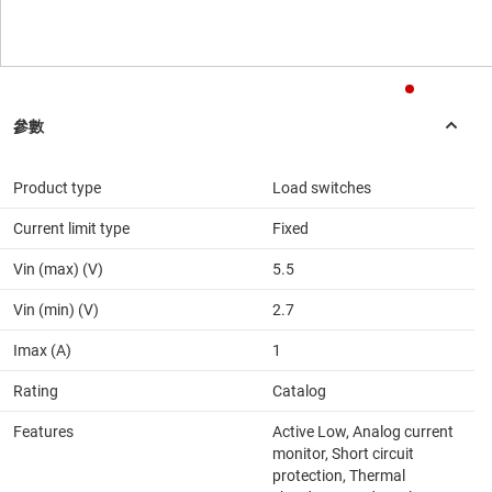
Product type
Load switches
Current limit type
Fixed
Vin (max) (V)
5.5
Vin (min) (V)
2.7
Imax (A)
1
Rating
Catalog
Features
Active Low, Analog current
monitor, Short circuit
protection, Thermal