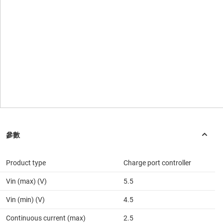
Product type
Charge port controller
Vin (max) (V)
5.5
Vin (min) (V)
4.5
Continuous current (max)
2.5