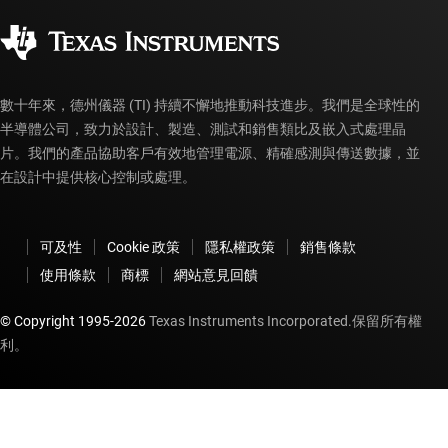
品質與可靠性
企業公民
授權經銷商
myTI 帳戶常見問題解答
數十年來，德州儀器 (TI) 持續不懈地推動科技進步。我們是全球性的
半導體公司，致力於設計、製造、測試和銷售類比及嵌入式處理晶
片。我們的產品協助客戶有效地管理電源、精確感測與傳送數據，並
在設計中提供核心控制或處理。
可及性
Cookie 政策
隱私權政策
銷售條款
使用條款
商標
網站意見回饋
© Copyright 1995-
2026
Texas Instruments Incorporated.保留所有權
利。