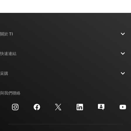
關於 TI
關於 TI 概覽
快速連結
人才招募
聯絡我們
新聞室
采購
TI E2E™ 設計支援論壇
我們的故事 | 晶片幕後
TI API 套件
交互參考搜索
與我們聯絡
活動
myTI 公司帳戶
客戶支援中心
投資人關系
運送、付款與稅金
封裝
製造
訂購 FAQ