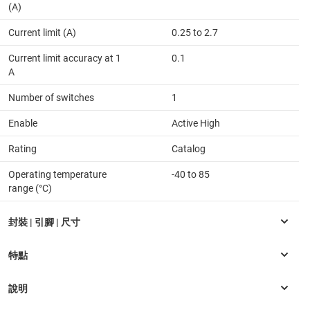
(A)
Current limit (A)
0.25 to 2.7
Current limit accuracy at 1
0.1
A
Number of switches
1
Enable
Active High
Rating
Catalog
Operating temperature
-40 to 85
range (°C)