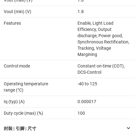
Vout (min) (V)
1.8
Features
Enable, Light Load
Efficiency, Output
discharge, Power good,
Synchronous Rectification,
Tracking, Voltage
Margining
Control mode
Constant on-time (COT),
DCS-Control
Operating temperature
-40 to 125
range (°C)
Iq (typ) (A)
0.000017
Duty cycle (max) (%)
100