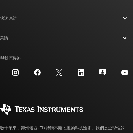
關於 TI 概覽
快速連結
人才招募
聯絡我們
新聞室
采購
TI E2E™ 設計支援論壇
我們的故事 | 晶片幕後
TI API 套件
交互參考搜索
與我們聯絡
活動
myTI 公司帳戶
客戶支援中心
投資人關系
運送、付款與稅金
封裝
製造
訂購 FAQ
品質與可靠性
企業公民
授權經銷商
myTI 帳戶常見問題解答
數十年來，德州儀器 (TI) 持續不懈地推動科技進步。我們是全球性的