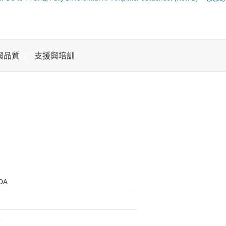
電池管理 IC
器
電源管理
音訊、觸覺和壓電
馬達驅動器
DA
0