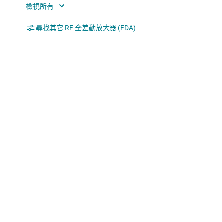
Rating
Cata
Output enable
Yes
尋找其它 RF 全差動放大器 (FDA)
Radiation, SEL (MeV·cm2/mg)
43
Radiation, TID (typ) (rad)
300