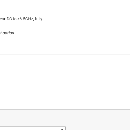
ar-DC to >6.5GHz, fully-
t option