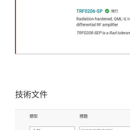
TRF0206-SP
Radiation-hardened, QML-V, ne
differential RF amplifier
TRF0208-SEP is a Rad toleran
技術文件