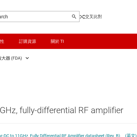
交叉比對
性
訂購資源
關於 TI
大器 (FDA)
crowave
晶粒與晶圓服務
RF 低雜訊放大器 (LNA)
成器
無線連線
RF 全差動放大器 (FDA)
被動和離散
RF 可變增益放大器 (VGA)
Hz, fully-differential RF amplifier
接收器、發射器
邏輯和電壓轉換
射頻增益區塊放大器
器
隔離
TRF0208-SEP Radiation-Tolerant, Near-DC to 11GHz, Fully Differential RF Amplifier datasheet (Rev. B)
(英文)