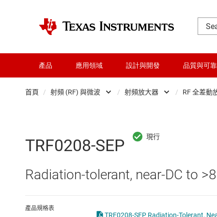
產品
應用領域
設計與開發
品質與可靠
首頁
/
射頻 (RF) 與微波
/
射頻放大器
/
RF 全差動放
DLP 產品
Other RF & mi
交換器與多工器
RF PLL 與合
TRF0208-SEP
介面
RF 前端模組
Radiation-tolerant, near-DC to >8G
射頻 (RF) 與微波
RF 收發器、
微控制器 (MCU) 與處理器
射頻功率偵測
產品規格表