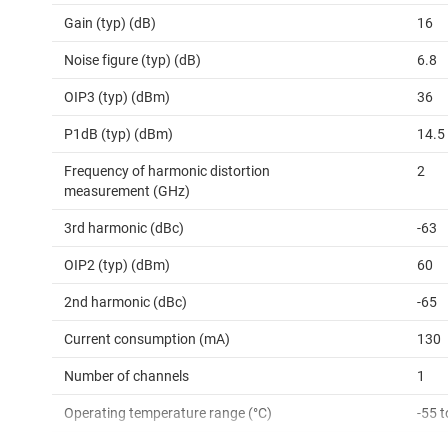
Gain (typ) (dB)
16
Noise figure (typ) (dB)
6.8
OIP3 (typ) (dBm)
36
P1dB (typ) (dBm)
14.5
Frequency of harmonic distortion
2
measurement (GHz)
3rd harmonic (dBc)
-63
OIP2 (typ) (dBm)
60
2nd harmonic (dBc)
-65
Current consumption (mA)
130
Number of channels
1
Operating temperature range (°C)
-55 