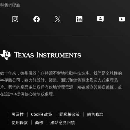
交互參考搜索
與我們聯絡
活動
myTI 公司帳戶
客戶支援中心
投資人關系
運送、付款與稅金
封裝
製造
訂購 FAQ
品質與可靠性
企業公民
授權經銷商
myTI 帳戶常見問題解答
數十年來，德州儀器 (TI) 持續不懈地推動科技進步。我們是全球性的
半導體公司，致力於設計、製造、測試和銷售類比及嵌入式處理晶
片。我們的產品協助客戶有效地管理電源、精確感測與傳送數據，並
在設計中提供核心控制或處理。
可及性
Cookie 政策
隱私權政策
銷售條款
使用條款
商標
網站意見回饋