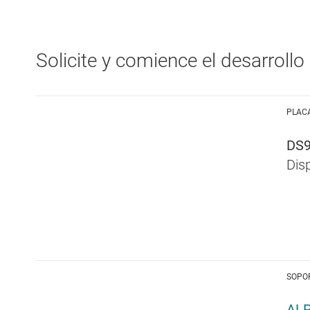
Solicite y comience el desarrollo
PLAC
DS
Disp
SOPO
ALP