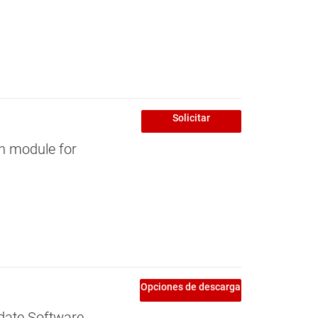
Solicitar
n module for
Opciones de descarga
date Software