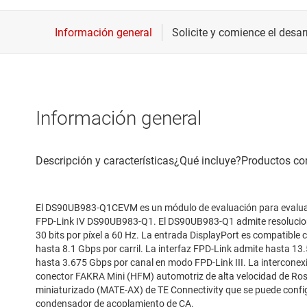
Información general
El DS90UB983-Q1CEVM es un módulo de evaluación para evaluar e
FPD-Link IV DS90UB983-Q1. El DS90UB983-Q1 admite resolucione
30 bits por píxel a 60 Hz. La entrada DisplayPort es compatible 
hasta 8.1 Gbps por carril. La interfaz FPD-Link admite hasta 1
hasta 3.675 Gbps por canal en modo FPD-Link III. ‌La interco
conector FAKRA Mini (HFM) automotriz de alta velocidad de Ros
miniaturizado (MATE-AX) de TE Connectivity que se puede confi
condensador de acoplamiento de CA.