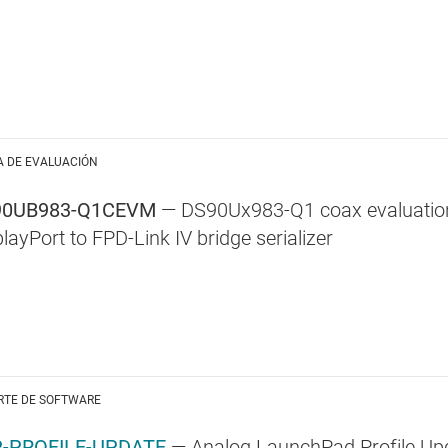
A DE EVALUACIÓN
90UB983-Q1CEVM
— DS90Ux983-Q1 coax evaluatio
layPort to FPD-Link IV bridge serializer
RTE DE SOFTWARE
-PROFILE-UPDATE
— Analog LaunchPad Profile Up