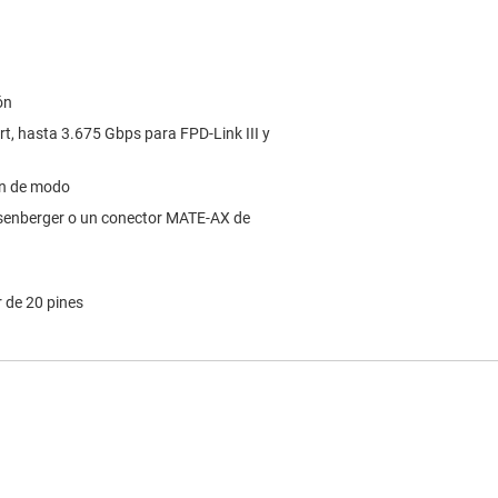
ón
rt, hasta 3.675 Gbps para FPD-Link III y
ón de modo
osenberger o un conector MATE-AX de
 de 20 pines