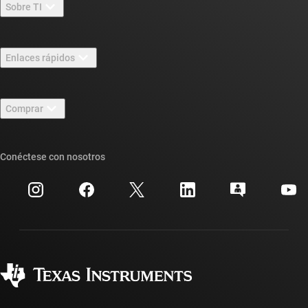
Sobre TI
Información general sobre Acerca de TI
Enlaces rápidos
Carreras laborales
Contáctenos
Sala de redacción
Comprar
Foros de soporte de diseño de TI E2E™
Nuestras historias | Detrás del chip
Suites de API de TI
Búsqueda de referencias cruzadas
Conéctese con nosotros
Eventos
Cuentas de empresa myTI
Centro de atención al cliente
Relaciones con los inversionistas
Envío, pago e impuestos
Empaque
Fabricación
Preguntas frecuentes sobre pedidos
Calidad y confiabilidad
Ciudadanía corporativa
Distribuidores autorizados
Preguntas frecuentes sobre la cuenta myTI