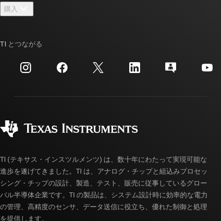
ニュース
購入
TI E2E™ 設計サポート・フォーラム
ストーリー | チップ開発の舞台裏
TI API スイート
クロスリファレンス検索
TI とつながる
イベント
myTI 法人アカウント
カスタマー・サポート・センター
投資家向け情報
配送、お支払い、および税金
パッケージ
製造
ご注文に関する FAQ
品質と信頼性
コーポレート・シティズンシップ
販売特約店
myTI アカウントの FAQ
TI (テキサス・インスツルメンツ) は、数十年にわたって実現可能な
進歩を遂げてきました。TI は、アナログ・チップと組込みプロセッ
シング・チップの設計、製造、テスト、販売に従事しているグロー
バル半導体企業です。TI の製品は、システム設計時に効率的な電力
の管理、高精度のセンサ、データ送信に役立ち、優れた制御と処理
を提供します。