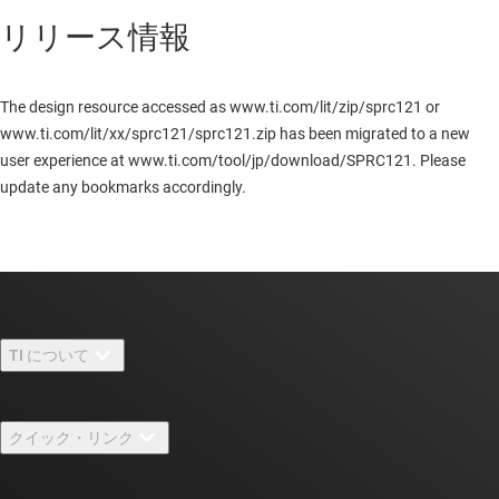
リリース情報
The design resource accessed as www.ti.com/lit/zip/sprc121 or
www.ti.com/lit/xx/sprc121/sprc121.zip has been migrated to a new
user experience at www.ti.com/tool/jp/download/SPRC121. Please
update any bookmarks accordingly.
TI について
TI の概要
クイック・リンク
採用情報
お問い合わせ