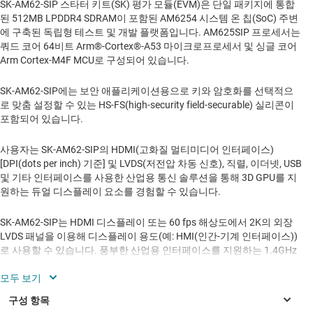
SK-AM62-SIP 스타터 키트(SK) 평가 모듈(EVM)은 단일 패키지에 통합
된 512MB LPDDR4 SDRAM이 포함된 AM6254 시스템 온 칩(SoC) 주변
에 구축된 독립형 테스트 및 개발 플랫폼입니다. AM625SIP 프로세서는
쿼드 코어 64비트 Arm®-Cortex®-A53 마이크로프로세서 및 싱글 코어
Arm Cortex-M4F MCU로 구성되어 있습니다.
SK-AM62-SIP에는 보안 애플리케이션용으로 키와 암호화를 선택적으
로 맞춤 설정할 수 있는 HS-FS(high-security field-securable) 실리콘이
포함되어 있습니다.
사용자는 SK-AM62-SIP의 HDMI(고화질 멀티미디어 인터페이스)
[DPI(dots per inch) 기준] 및 LVDS(저전압 차동 신호), 직렬, 이더넷, USB
및 기타 인터페이스를 사용한 산업용 통신 솔루션을 통해 3D GPU를 지
원하는 듀얼 디스플레이 요소를 경험할 수 있습니다.
SK-AM62-SIP는 HDMI 디스플레이 또는 60 fps 해상도에서 2K의 외장
LVDS 패널을 이용해 디스플레이 용도(예: HMI(인간-기계 인터페이스))
로 사용할 수 있습니다. 풍부한 산업용 인터페이스를 지원하는 1.4GHz
에서 쿼드-A53의 강력한 Arm 성능은 PLC(프로그래머블 로직 컨트롤
러), 자동화 제어 또는 게이트웨이, EV 충전, 의료 또는 빌딩 자동화 시스
템과 같은 광범위한 애플리케이션에 적합한 제어 및 통신 기능을 제공
합니다.