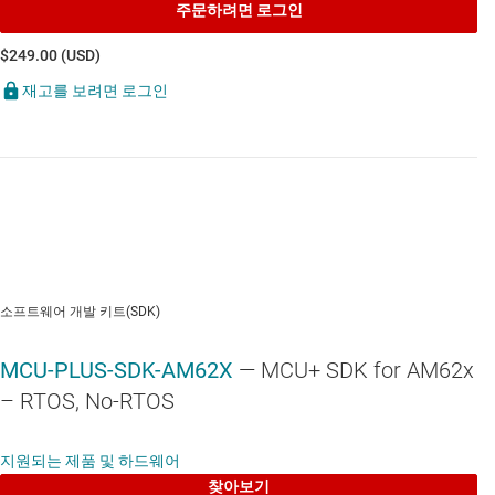
프로세싱
주문하려면 로그인
$249.00 (USD)
Arm Cortex-A53 4개가 포함된 AM625SIP
재고를 보려면 로그인
3D 그래픽 처리 장치(GPU)
Cortex-M4F 1개
PRU-SS 2개
디스플레이
듀얼 디스플레이 지원, 최대 2K 디스플레이 해
소프트웨어 개발 키트(SDK)
상도
듀얼 채널 LVDS 1개
MCU-PLUS-SDK-AM62X
— MCU+ SDK for AM62x
– RTOS, No-RTOS
오디오 코덱 TLV320AIC3106을 포함하는
DPI/RGB444 HDMI 커넥터 1개.
지원되는 제품 및 하드웨어
Wi-Fi® 및 Bluetooth® 모듈을 위한 M.2 키 E 인터페이스
찾아보기