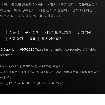
지 하는 글로벌 반도체 회사입니다. TI의 제품은 고객이 효율적으로 전
력을 관리하고, 정확한 데이터를 감지 후 전송하고, 설계에서 핵심 제어
또는 처리 기능을 할 수 있도록 지원합니다.
접근성
쿠키 정책
개인정보 취급방침
영업 약관
사용 약관
상표
웹 사이트 의견
© Copyright 1995-
2026
Texas Instruments Incorporated. All rights
reserved.
텍사스인스트루먼트코리아(유) /
대표자명: 박중서 /
사업자 등록번호: 120-81-03090 서울특별시 강남구 영동대로 511 삼성동 무역센
타 31층 /
대표전화: 02-560-6800 /
고객센터: 070-766-32297