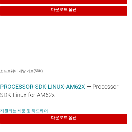
지원, TSN을 지원하는 RJ-45 이더넷 1000/100 Mbps 2
다운로드 옵션
개
연결성
Type-A USB 2.0 1개
Type-C DRD(이중 역할 장치) USB 2.0 1개로
USB 부팅을 지원
온보드 XDS110 JTAG(Joint Test Action
소프트웨어 개발 키트(SDK)
Group) 에뮬레이터
USB 2.0-B를 통한 UART(범용 비동기 리시버-
PROCESSOR-SDK-LINUX-AM62X
— Processor
트랜스미터)
SDK Linux for AM62x
스토리지
지원되는 제품 및 하드웨어
512MB LPDDR4
다운로드 옵션
SK의 부팅 가능한 인터페이스