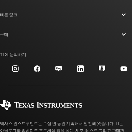
TI 기업 정보 개요
빠른 링크
채용
연락처
뉴스룸
구매
TI E2E™ 설계 지원 포럼
우리의 이야기 | 칩을 만드는 사람들
TI API 제품군
대체품 검색
TI 에 문의하기
이벤트
myTI 회사 계정
고객 지원 센터
투자 관계
배송, 결제 및 세금
패키징
제조
주문 FAQ
품질 및 안정성
사회 공헌
공인 유통업체
myTI 계정 FAQ
텍사스 인스트루먼트는 수십 년 동안 계속해서 발전해 왔습니다. TI는
아날로그와 임베디드 프로세싱 칩을 설계, 제조, 테스트 그리고 판매까