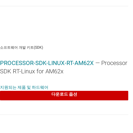
탈착식 microSD
USB
QSPI(쿼드 직렬 주변 기기 인터페이스)
설계 파일 섹션 Zip 폴더의 업데이트된 다운로
소프트웨어 개발 키트(SDK)
드 가능한 파일에는 1_SCHEMATIC, 2_BOM,
3_Board_File, 4_Gerber, 5_Gerber_PDF,
PROCESSOR-SDK-LINUX-RT-AM62X
— Processor
6_Assembly_Models_Package,
SDK RT-Linux for AM62x
7_PCB_LAYER_STACKUP and
8_Power_Supply_Sequencing 및 추가 하위 폴
더가 포함되어 있습니다.
지원되는 제품 및 하드웨어
다운로드 옵션