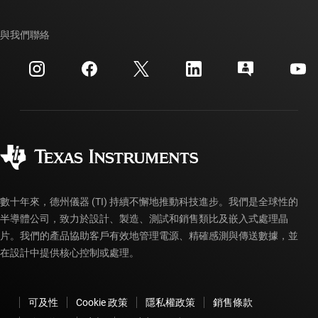
TI E2E™ 設計支援論壇
我們的故事 | 晶片幕後
TI API 套件
交互參考搜索
與我們聯絡
活動
myTI 公司帳戶
客戶支援中心
投資人關系
運送、付款與稅金
封裝
製造
訂購 FAQ
品質與可靠性
企業公民
授權經銷商
myTI 帳戶常見問題解答
數十年來，德州儀器 (TI) 持續不懈地推動科技進步。我們是全球性的
半導體公司，致力於設計、製造、測試和銷售類比及嵌入式處理晶
片。我們的產品協助客戶有效地管理電源、精確感測與傳送數據，並
在設計中提供核心控制或處理。
可及性
Cookie 政策
隱私權政策
銷售條款