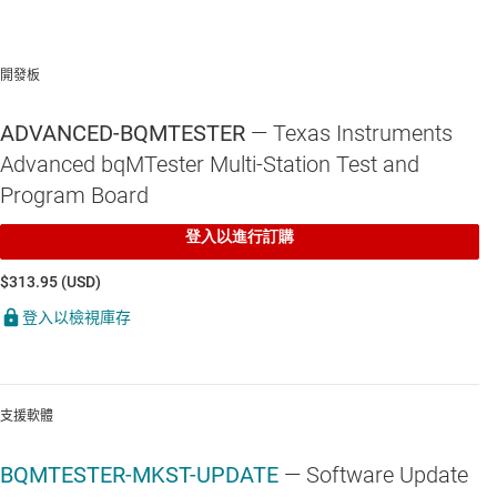
BQ20Z80-V110
—
與 SBS 1.1 相容的電量計，以 Impedance Track™
技術啟用並具 FW v1.10
開發板
BQ20Z80A-V110
—
與 SBS 1.1 相容且啟用 Impedance Track™; 技術
的電量監測計，與 bq29312A 一起使用
ADVANCED-BQMTESTER
— Texas Instruments
Advanced bqMTester Multi-Station Test and
BQ3050
—
與 SBS 1.1 相容的 2-s 至 4-s 電量計與保護
Program Board
BQ3055
—
2 串聯、3 串聯和 4 串聯鋰離子電池組管理器
登入以進行訂購
BQ3060
—
與 SBS 1.1 相容的電量計和保護器
$313.95 (USD)
BQ30Z554-R1
—
2 串聯、3 串聯和 4 串聯鋰離子電池組管理器
登入以檢視庫存
支援軟體
BQMTESTER-MKST-UPDATE
— Software Update