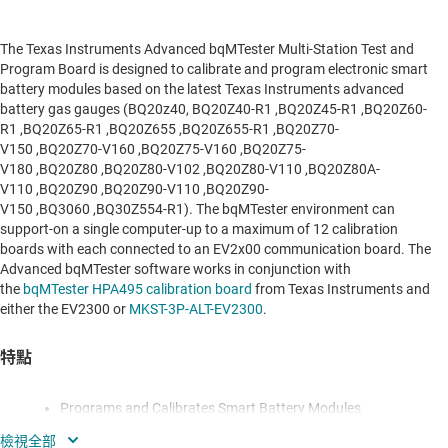
The Texas Instruments Advanced bqMTester Multi-Station Test and
Program Board is designed to calibrate and program electronic smart
battery modules based on the latest Texas Instruments advanced
battery gas gauges (BQ20z40, BQ20Z40-R1 ,BQ20Z45-R1 ,BQ20Z60-
R1 ,BQ20Z65-R1 ,BQ20Z655 ,BQ20Z655-R1 ,BQ20Z70-
V150 ,BQ20Z70-V160 ,BQ20Z75-V160 ,BQ20Z75-
V180 ,BQ20Z80 ,BQ20Z80-V102 ,BQ20Z80-V110 ,BQ20Z80A-
V110 ,BQ20Z90 ,BQ20Z90-V110 ,BQ20Z90-
V150 ,BQ3060 ,BQ30Z554-R1). The bqMTester environment can
support-on a single computer-up to a maximum of 12 calibration
boards with each connected to an EV2x00 communication board. The
Advanced bqMTester software works in conjunction with
the
bqMTester HPA495 calibration board
from Texas Instruments and
either the EV2300 or
MKST-3P-ALT-EV2300
.
特點
Programs and Calibrates Smart Battery Modules
Based on the Following Devices: BQ20z40, BQ20Z40-