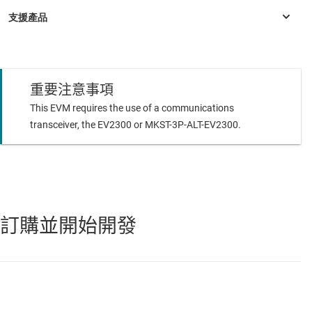
R1 ,BQ20Z45-R1 ,BQ20Z60-R1 ,BQ20Z65-
R1 ,BQ20Z655 ,BQ20Z655-R1 ,BQ20Z70-
V150 ,BQ20Z70-V160 ,BQ20Z75-V160 ,BQ20Z75-
V180 ,BQ20Z80 ,BQ20Z80-V102 ,BQ20Z80-
V110 ,BQ20Z80A-V110 ,BQ20Z90 ,BQ20Z90-
重要注意事項
V110 ,BQ20Z90-V150 ,BQ3060 ,BQ30Z554-R1
BQ20Z40
—
具 Impedance Track 技術且與 SBS 相容的電量計，與
This EVM requires the use of a communications
BQ29330 一起使用
Calibrates Coulomb Counter Offset, Voltage,
transceiver, the EV2300 or MKST-3P-ALT-EV2300.
Temperature, and Current
BQ20Z40-R1
—
採用 Impedance Track™ 技術且與 SBS 1.1 相容的電
量計
Programs (Serial Number, Date, Pack Lot Code, Other
BQ20Z70-V150
—
與 SBS 1.1 相容的電量計，以 Impedance Track™
Defaults Obtained from a Golden Image File)
技術啟用
Provides Test Software Compatible with Windows XP
BQ20Z70-V160
—
與 SBS 1.1 相容的電量計，以 Impedance Track™
訂購並開始開發
and 32-Bit Windows 7
技術啟用並與 bq29330 搭配使用
Preserves Calibration Records with Its Data Logging
BQ20Z80
—
以 Impedance Track 技術啟用符合 SBS 1.1 的氣量計，
Feature
與 bq29312 搭配使用
BQ20Z80-V102
—
與 SBS 1.1 相容的電量，並以 Impedance Track™
技術啟用