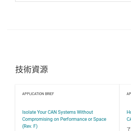
技術資源
APPLICATION BRIEF
AP
Isolate Your CAN Systems Without
Ho
Compromising on Performance or Space
C
(Rev. F)
了