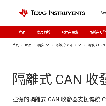
產品
應用領域
設計與開發
品質與可靠
首頁
/
產品
/
隔離
/
隔離式介面 IC
/
隔離式 CAN
放大器
數位隔離器
音訊、觸覺和壓電
隔離式 ADC
隔離式 CAN 收
時鐘與計時
隔離式放大器
數據轉換器
隔離式比較器
晶粒與晶圓服務
隔離式閘極驅動器
強健的隔離式 CAN 收發器支援傳統 CA