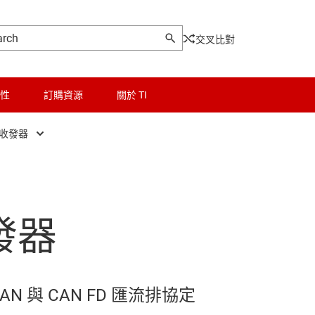
交叉比對
性
訂購資源
關於 TI
 收發器
I2C 隔離器
邏輯和電壓轉換
隔離式電源模組 (整合式變壓器)
隔離式 CAN 收發器
微控制器 (MCU) 與處理器
隔離式溫度感測器
發器
隔離式數位輸入
馬達驅動器
光電模擬器
隔離式 LVDS 緩衝器
電源管理
適用於訊號隔離器的功率
隔離式 RS-485 收發器
射頻 (RF) 與微波
固態繼電器
N 與 CAN FD 匯流排協定