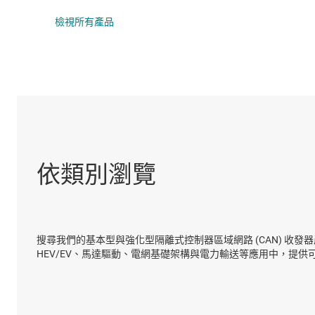
DLP 產品
隔離式介面 IC
檢視所有產品
介面
隔離
依類別瀏覽
搜尋我們的基本型與強化型隔離式控制器區域網路 (CAN) 收發器產
HEV/EV、馬達驅動、電網基礎架構與電力輸送等應用中，提供