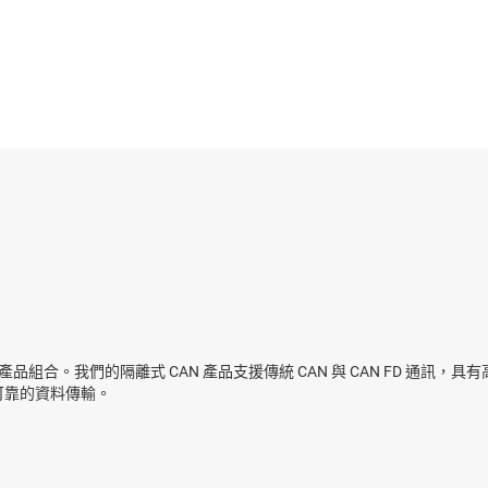
USB 隔離器
感測器
交換器與多工器
無線連線
品組合。我們的隔離式 CAN 產品支援傳統 CAN 與 CAN FD 通訊
可靠的資料傳輸。