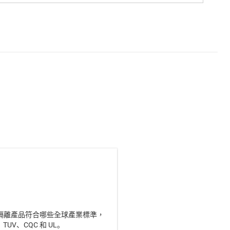
隔離產品符合哪些全球產業標準，
、TUV、CQC 和 UL。