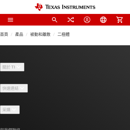
首頁
產品
被動和離散
二極體
關於 TI
關於 TI 概覽
快速連結
人才招募
聯絡我們
新聞室
采購
TI E2E™ 設計支援論壇
我們的故事 | 晶片幕後
TI API 套件
交互參考搜索