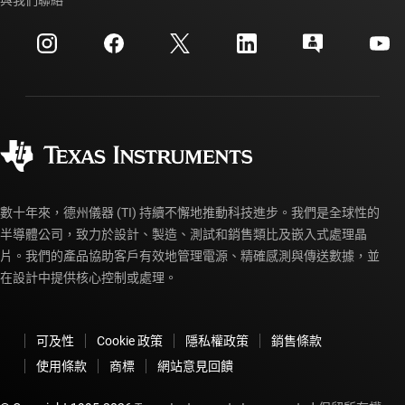
與我們聯絡
活動
myTI 公司帳戶
客戶支援中心
投資人關系
運送、付款與稅金
封裝
製造
訂購 FAQ
品質與可靠性
企業公民
授權經銷商
myTI 帳戶常見問題解答
數十年來，德州儀器 (TI) 持續不懈地推動科技進步。我們是全球性的
半導體公司，致力於設計、製造、測試和銷售類比及嵌入式處理晶
片。我們的產品協助客戶有效地管理電源、精確感測與傳送數據，並
在設計中提供核心控制或處理。
可及性
Cookie 政策
隱私權政策
銷售條款
使用條款
商標
網站意見回饋