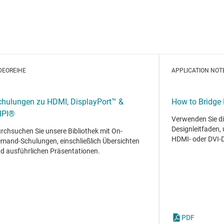
DEOREIHE
APPLICATION NOT
chulungen zu HDMI, DisplayPort™ &
How to Bridge
IPI®
Verwenden Sie di
Designleitfaden,
rchsuchen Sie unsere Bibliothek mit On-
HDMI- oder DVI-D
mand-Schulungen, einschließlich Übersichten
d ausführlichen Präsentationen.
PDF