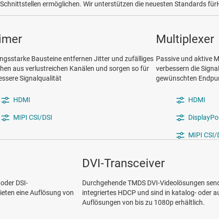
-Schnittstellen ermöglichen. Wir unterstützen die neuesten Standards fü
imer
Multiplexer
ngsstarke Bausteine entfernen Jitter und zufälliges
Passive und aktive M
hen aus verlustreichen Kanälen und sorgen so für
verbessern die Signa
essere Signalqualität
gewünschten Endpunk
HDMI
HDMI
MIPI CSI/DSI
DisplayPo
MIPI CSI/
DVI-Transceiver
oder DSI-
Durchgehende TMDS DVI-Videolösungen send
eten eine Auflösung von
integriertes HDCP und sind in katalog- oder 
Auflösungen von bis zu 1080p erhältlich.