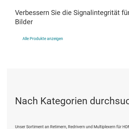
DLP-Produkte
IO-L
Verbessern Sie die Signalintegrität 
Schnittstelle
LIN-
Bilder
Isolierung
LVDS
Alle Produkte anzeigen
ICs 
Nach Kategorien durchsu
Unser Sortiment an Retimern, Redrivern und Multiplexern für HDMI