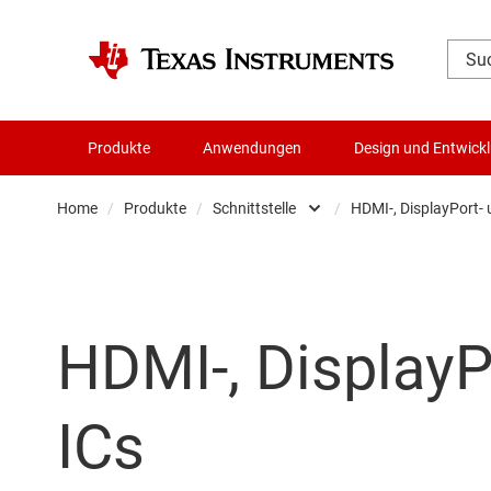
Produkte
Anwendungen
Design und Entwick
Home
/
Produkte
/
Schnittstelle
/
HDMI-, DisplayPort- 
Verstärker
CAN-
Audio, Haptik und Piezo
Ethe
HDMI-, DisplayP
Taktgeber & Timing
HDMI
Datenwandler
High
ICs
Die- & Wafer-Services
I2C-,