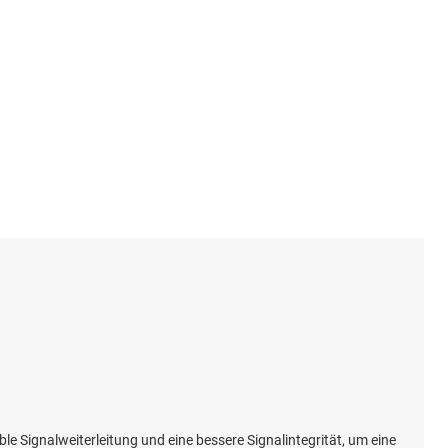
serielle digitale Schnittstelle (SDI)
-Basis-Chips (SBC)
s
le Signalweiterleitung und eine bessere Signalintegrität, um eine