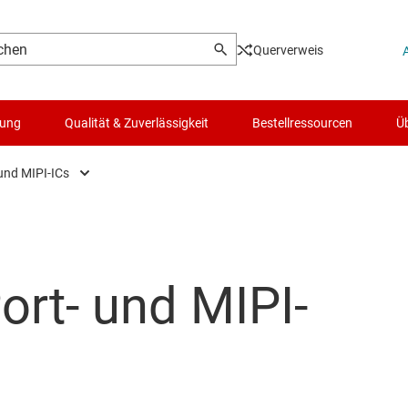
Querverweis
lung
Qualität & Zuverlässigkeit
Bestellressourcen
Üb
und MIPI-ICs
Transceiver
Logik- & Spannungsumsetzung
Optisc
rnet-ICs
Mikrocontroller (MCUs) & Prozessoren
Andere 
ort- und MIPI-
-, DisplayPort- und MIPI-ICs
Motortreiber
PCIe-, 
speed-SerDes
Energiemanagement
RS-232
 I3C- & SPI-ICS
HF & Mikrowellen
RS-485-