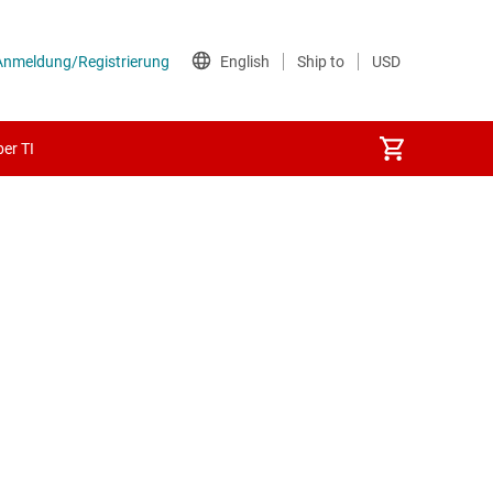
er TI
he Netzwerk-ICs
Schnittstellen
SAS- und SATA-ICs
-Transceiver
 & RS-422-Transceiver