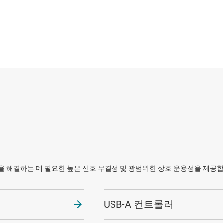
지털 I/O
센서
직렬 디지털 인터페이스(SDI) IC
스위치 및 멀티플렉서
SBC(시스템 기반 칩)
 및 PECL IC
무선 연결
USB IC
지 인터페이스(MSDI) IC
을 해결하는 데 필요한 높은 신호 무결성 및 광범위한 상호 운용성을 제공합니
USB-A 컨트롤러