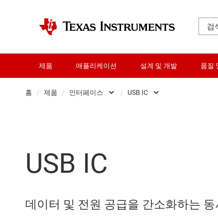
제품
애플리케이션
설계 및 개발
품질 
홈
/
제품
/
인터페이스
/
USB IC
증폭기
CAN 트랜시버
오디오, 햅틱, 피에조
이더넷 IC
USB IC
클록 및 타이밍
HDMI, 디스플레
데이터 컨버터
고속 시리얼
다이 및 웨이퍼 서비스
I2C, I3C 및 SPI
데이터 및 전원 공급을 간소화하는 동