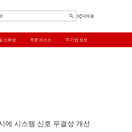
대체품
및 신뢰성
주문 리소스
TI 기업 정보
로직 및 전압 변환
광 네트워킹 IC
마이크로컨트롤러(MCU) 및 프로세서
기타 인터페이스
이 포트 및 MIPI IC
모터 드라이버
PCIe, SAS 및 SATA IC
라이저/디시리얼라이저
전력 관리
RS-232 트랜시버
 IC
RF 및 마이크로파
RS-485 및 RS-422 트랜시버
시에 시스템 신호 무결성 개선