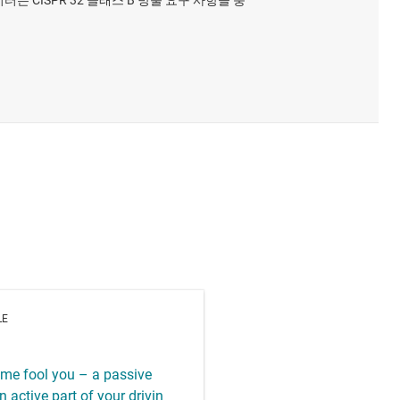
 CISPR 32 클래스 B 방출 요구 사항을 충
LE
name fool you – a passive
 active part of your drivin