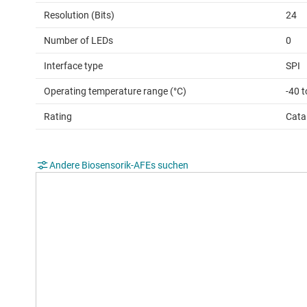
Resolution (Bits)
24
Number of LEDs
0
Interface type
SPI
Operating temperature range (°C)
-40 t
Rating
Cata
Andere Biosensorik-AFEs suchen