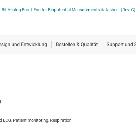
erters
Schnittstelle
ADS129x Low-Power, 2-Channel, 24-Bit Analog Front-End for Biopotential Measurements datasheet (Rev. C)
Sensoren
Taktgeber & Timing
Verstärker
ad ECG, Patient monitoring, Respiration