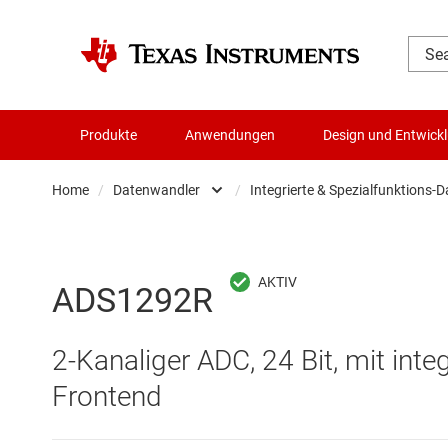
Produkte
Anwendungen
Design und Entwick
Home
/
Datenwandler
/
Integrierte & Spezialfunktions-
Audio, Haptik und Piezo
Batteriemanagement-ICs
Analog-Digital-
ADS1292R
Datenwandler
Digital-Analog-
2-Kanaliger ADC, 24 Bit, mit int
Die- & Wafer-Services
Digitale Potenzi
Frontend
DLP-Produkte
Integrierte & S