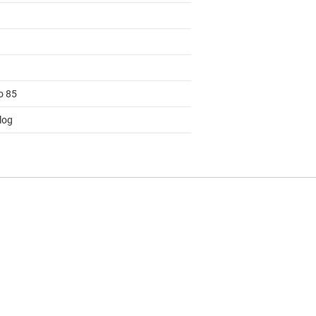
o 85
log