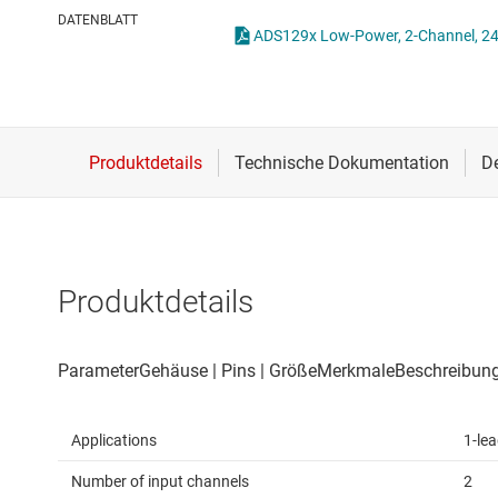
Drahtlose Konnektivität
Other data conv
DATENBLATT
Energiemanagement
HF & Mikrowellen
Isolierung
Produktdetails
Applications
1-le
Number of input channels
2