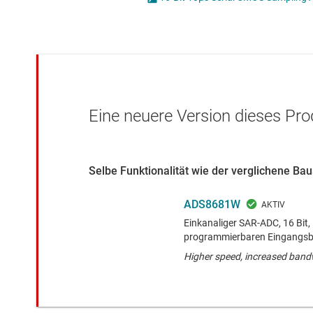
Drahtlose Konnektivität
Other data conv
Energiemanagement
HF & Mikrowellen
Isolierung
Eine neuere Version dieses Pro
Selbe Funktionalität wie der verglichene B
ADS8681W
Einkanaliger SAR-ADC, 16 Bit,
programmierbaren Eingangsb
Higher speed, increased band