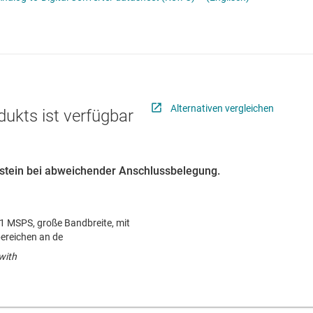
erters
Schnittstelle
Sensoren
Taktgeber & Timing
Verstärker
Alternativen vergleichen
dukts ist verfügbar
austein bei abweichender Anschlussbelegung.
 1 MSPS, große Bandbreite, mit
ereichen an de
with