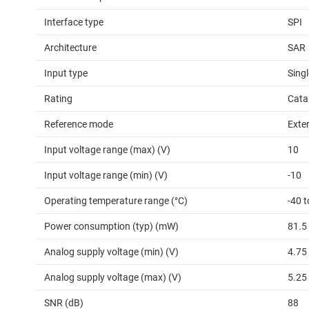
Interface type
SPI
Architecture
SAR
Input type
Sing
Rating
Cata
Reference mode
Exter
Input voltage range (max) (V)
10
Input voltage range (min) (V)
-10
Operating temperature range (°C)
-40 t
Power consumption (typ) (mW)
81.5
Analog supply voltage (min) (V)
4.75
Analog supply voltage (max) (V)
5.25
SNR (dB)
88