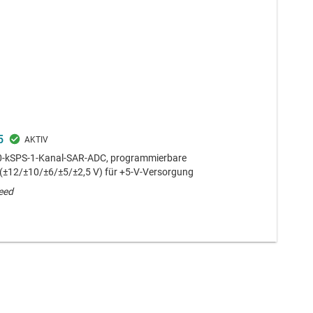
5
0-kSPS-1-Kanal-SAR-ADC, programmierbare
(±12/±10/±6/±5/±2,5 V) für +5-V-Versorgung
eed