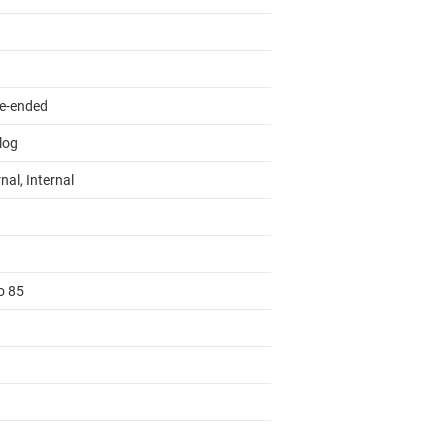
le-ended
log
nal, Internal
o 85