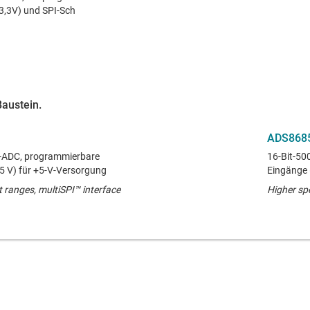
3,3V) und SPI-Sch
Baustein.
ADS868
R-ADC, programmierbare
16-Bit-50
5 V) für +5-V-Versorgung
Eingänge 
ranges, multiSPI™ interface
Higher sp