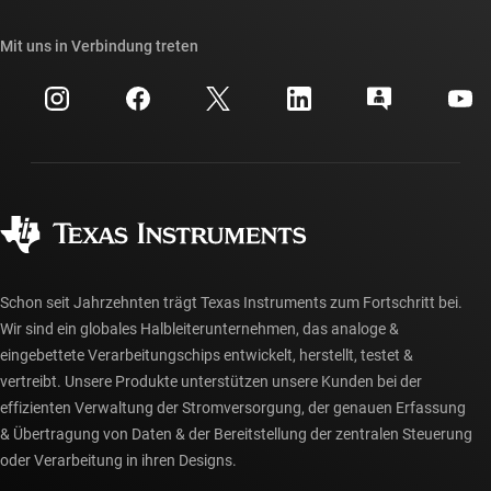
Unsere Geschichten | Hinter dem Chip
API-Suiten von TI
Querverweis-Suche
Mit uns in Verbindung treten
Veranstaltungen
myTI-Firmenkonto
Kundensupportzentrum
Investorenbeziehungen
Versand, Zahlung und Steuern
Gehäuse
Fertigung
Häufig gestellte Fragen zu Bestellungen
Qualität & Zuverlässigkeit
Gesellschaftliches Engagement
Autorisierte Händler
myTI-Konto FAQs
Schon seit Jahrzehnten trägt Texas Instruments zum Fortschritt bei.
Wir sind ein globales Halbleiterunternehmen, das analoge &
eingebettete Verarbeitungschips entwickelt, herstellt, testet &
vertreibt. Unsere Produkte unterstützen unsere Kunden bei der
effizienten Verwaltung der Stromversorgung, der genauen Erfassung
& Übertragung von Daten & der Bereitstellung der zentralen Steuerung
oder Verarbeitung in ihren Designs.