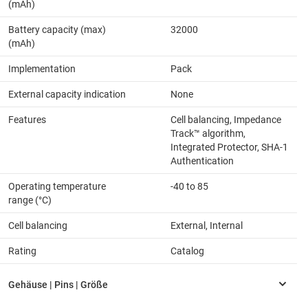
(mAh)
Battery capacity (max)
32000
(mAh)
Implementation
Pack
External capacity indication
None
Features
Cell balancing, Impedance
Track™ algorithm,
Integrated Protector, SHA-1
Authentication
Operating temperature
-40 to 85
range (°C)
Cell balancing
External, Internal
Rating
Catalog