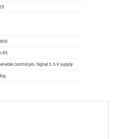
25
MOS
o 85
enable control pin, Signal 3.3-V supply
log