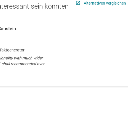
Alternativen vergleichen
interessant sein könnten
Baustein.
-Taktgenerator
onality with much wider
 shall recommended over