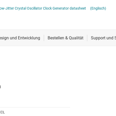
atoren
Schnittstelle
Low-Jitter Crystal Oscillator Clock Generator datasheet
(Englisch)
Sensoren
Taktgeber & Timing
Verstärker
ECL