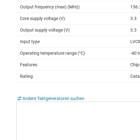
Output frequency (max) (MHz)
156.
Core supply voltage (V)
3.3
Output supply voltage (V)
3.3
Input type
LVC
Operating temperature range (°C)
-40 t
Features
Chip-
Rating
Cata
Andere Taktgeneratoren suchen