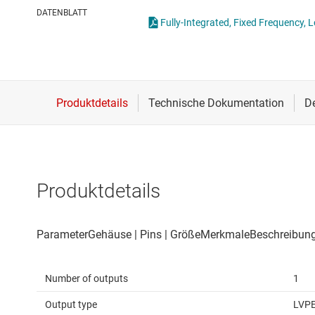
Drahtlose Konnektivität
Taktgener
DATENBLATT
Fully-Integrated, Fixed Frequency, 
Energiemanagement
Taktpuffer
HF & Mikrowellen
Isolierung
Produktdetails
Number of outputs
1
Output type
LVP