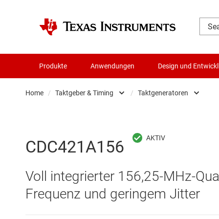
Produkte
Anwendungen
Design und Entwick
Home
/
Taktgeber & Timing
/
Taktgeneratoren
Audio, Haptik und Piezo
Echtzeituh
Batteriemanagement-ICs
Netzwerk-T
CDC421A156
Datenwandler
Oszillatore
Voll integrierter 156,25-MHz-Qua
Die- & Wafer-Services
Other cloc
Frequenz und geringem Jitter
DLP-Produkte
Takt-Jitter