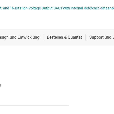
erters
Schnittstelle
t, and 16-Bit High-Voltage Output DACs With Internal Reference datashee
Sensoren
Taktgeber & Timing
Verstärker