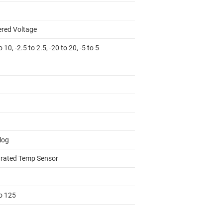
ered Voltage
o 10, -2.5 to 2.5, -20 to 20, -5 to 5
log
grated Temp Sensor
to 125