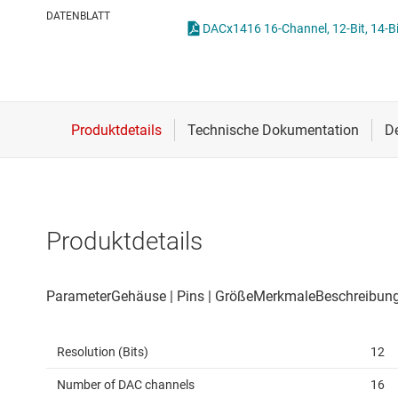
Drahtlose Konnektivität
Other data conv
DATENBLATT
DACx1416 16-Channel, 12-Bit, 14-Bi
Energiemanagement
HF & Mikrowellen
Isolierung
Produktdetails
Resolution (Bits)
12
Number of DAC channels
16