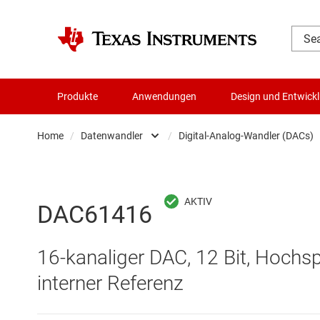
Produkte
Anwendungen
Design und Entwick
Home
/
Datenwandler
/
Digital-Analog-Wandler (DACs)
Audio, Haptik und Piezo
Batteriemanagement-ICs
Analog-Digital-
DAC61416
Datenwandler
Digital-Analog-
16-kanaliger DAC, 12 Bit, Hochs
Die- & Wafer-Services
Digitale Potenzi
interner Referenz
DLP-Produkte
Integrierte & S