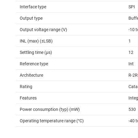
Interface type
SPI
Output type
Buff
Output voltage range (V)
-10 t
INL (max) (±LSB)
1
Settling time (µs)
12
Reference type
Int
Architecture
R-2R
Rating
Cata
Features
Inte
Power consumption (typ) (mW)
530
Operating temperature range (°C)
-40 