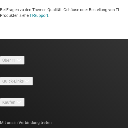
Bei Fragen zu den Themen Qualität, Gehäuse oder Bestellung von TI-
Produkten siehe
TI-Support
. ​​​​​​​​​​​​​​
Über TI
Über TI – Überblick
Quick-Links
Stellenangebote
Kontakt
Newsroom
Kaufen
TI E2E™-Design-Support-Foren
Unsere Geschichten | Hinter dem Chip
API-Suiten von TI
Querverweis-Suche
Mit uns in Verbindung treten
Veranstaltungen