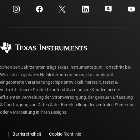
myTI-Firmenkonto
Kundensupportzentrum
Investorenbeziehungen
Versand, Zahlung und Steuern
Gehäuse
Fertigung
Häufig gestellte Fragen zu Bestellungen
Qualität & Zuverlässigkeit
Gesellschaftliches Engagement
Autorisierte Händler
myTI-Konto FAQs
Schon seit Jahrzehnten trägt Texas Instruments zum Fortschritt bei.
Wir sind ein globales Halbleiterunternehmen, das analoge &
eingebettete Verarbeitungschips entwickelt, herstellt, testet &
vertreibt. Unsere Produkte unterstützen unsere Kunden bei der
effizienten Verwaltung der Stromversorgung, der genauen Erfassung
& Übertragung von Daten & der Bereitstellung der zentralen Steuerung
oder Verarbeitung in ihren Designs.
Barrierefreiheit
Cookie-Richtlinie