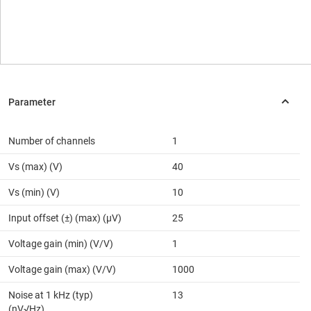
Number of channels
1
Vs (max) (V)
40
Vs (min) (V)
10
Input offset (±) (max) (µV)
25
Voltage gain (min) (V/V)
1
Voltage gain (max) (V/V)
1000
Noise at 1 kHz (typ)
13
(nV√Hz)