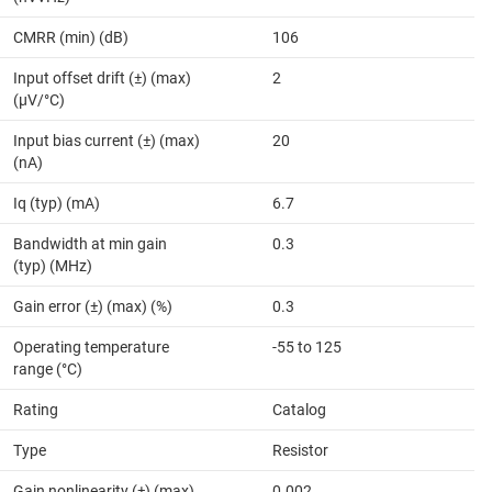
CMRR (min) (dB)
106
Input offset drift (±) (max)
2
(µV/°C)
Input bias current (±) (max)
20
(nA)
Iq (typ) (mA)
6.7
Bandwidth at min gain
0.3
(typ) (MHz)
Gain error (±) (max) (%)
0.3
Operating temperature
-55 to 125
range (°C)
Rating
Catalog
Type
Resistor
Gain nonlinearity (±) (max)
0.002