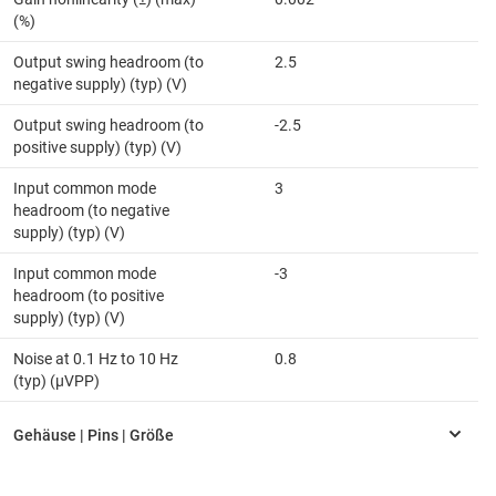
(%)
Output swing headroom (to
2.5
negative supply) (typ) (V)
Output swing headroom (to
-2.5
positive supply) (typ) (V)
Input common mode
3
headroom (to negative
supply) (typ) (V)
Input common mode
-3
headroom (to positive
supply) (typ) (V)
Noise at 0.1 Hz to 10 Hz
0.8
(typ) (µVPP)