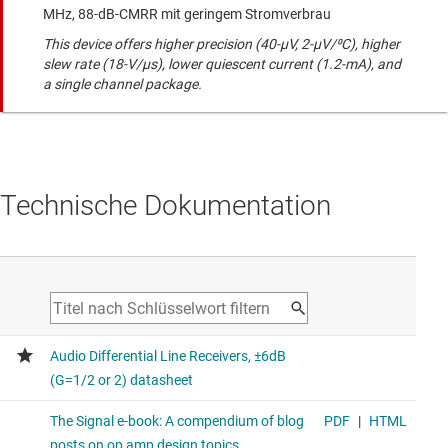
MHz, 88-dB-CMRR mit geringem Stromverbrau
This device offers higher precision (40-µV, 2-µV/⁰C), higher
slew rate (18-V/µs), lower quiescent current (1.2-mA), and
a single channel package.
Technische Dokumentation