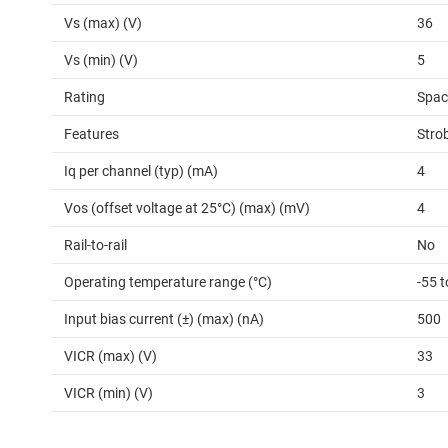
Vs (max) (V)
36
Vs (min) (V)
5
Rating
Spac
Features
Stro
Iq per channel (typ) (mA)
4
Vos (offset voltage at 25°C) (max) (mV)
4
Rail-to-rail
No
Operating temperature range (°C)
-55 
Input bias current (±) (max) (nA)
500
VICR (max) (V)
33
VICR (min) (V)
3