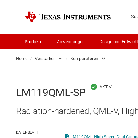
Produkte
Anwendungen
Design und Entwick
Home
/
Verstärker
/
Komparatoren
Audio, Haptik und Piezo
Differenzverstärker
Batteriemanagement-ICs
Instrumentenverstä
LM119QML-SP
Datenwandler
Komparatoren
Radiation-hardened, QML-V, Hig
Die- & Wafer-Services
Operationsverstär
DLP-Produkte
Other amplifiers
DATENBLATT
LM119QML High Speed Dual Compar