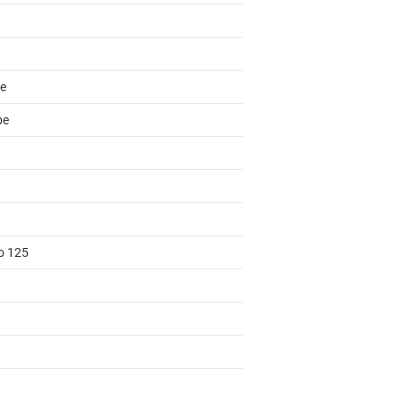
e
be
to 125