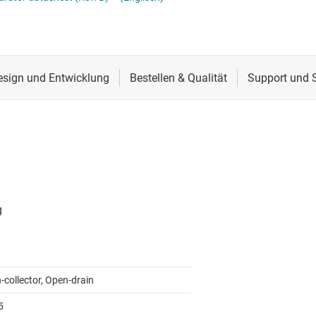
er
Schnittstelle
ialfunktionen
Sensoren
grammierbarer Verstärkung (PGA) und mit variabler Verstärkung (VGA)
Taktgeber & Timing
erstärker
Verstärker
-collector, Open-drain
5