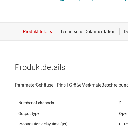
Drahtlose Konnektivität
Strommessverstärk
Energiemanagement
Verstärker für Spez
HF & Mikrowellen
Verstärker mit pro
Isolierung
Voll differenzielle V
Produktdetails
Number of channels
2
Output type
Open
Propagation delay time (µs)
0.02