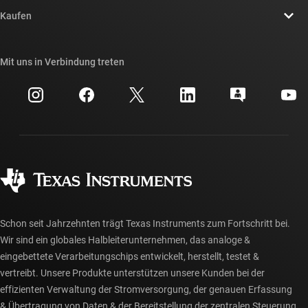
Kontakt
Newsroom
Kaufen
TI E2E™-Design-Support-Foren
Unsere Geschichten | Hinter dem Chip
API-Suiten von TI
Querverweis-Suche
Mit uns in Verbindung treten
Veranstaltungen
myTI-Firmenkonto
Kundensupportzentrum
Investorenbeziehungen
Versand, Zahlung und Steuern
Gehäuse
Fertigung
Häufig gestellte Fragen zu Bestellungen
Qualität & Zuverlässigkeit
Gesellschaftliches Engagement
Autorisierte Händler
myTI-Konto FAQs
Schon seit Jahrzehnten trägt Texas Instruments zum Fortschritt bei.
Wir sind ein globales Halbleiterunternehmen, das analoge &
eingebettete Verarbeitungschips entwickelt, herstellt, testet &
vertreibt. Unsere Produkte unterstützen unsere Kunden bei der
effizienten Verwaltung der Stromversorgung, der genauen Erfassung
& Übertragung von Daten & der Bereitstellung der zentralen Steuerung