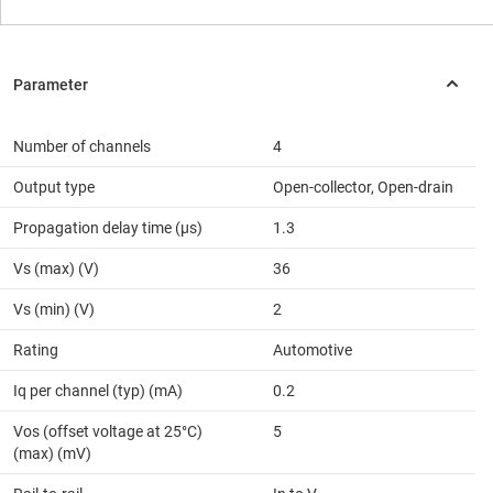
Number of channels
4
Output type
Open-collector, Open-drain
Propagation delay time (µs)
1.3
Vs (max) (V)
36
Vs (min) (V)
2
Rating
Automotive
Iq per channel (typ) (mA)
0.2
Vos (offset voltage at 25°C)
5
(max) (mV)