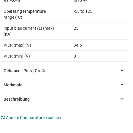
Rail-to-rail
In to V-
Operating temperature
-55 to 125
range (°C)
Input bias current (±) (max)
25
(nA)
VICR (max) (V)
34.5
VICR (min) (V)
0
Andere Komparatoren suchen