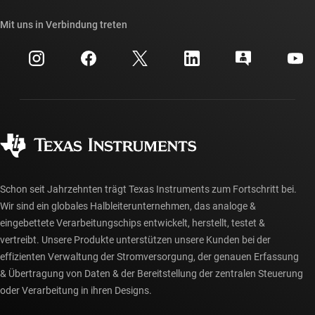
API-Suiten von TI
Querverweis-Suche
Mit uns in Verbindung treten
Veranstaltungen
myTI-Firmenkonto
Kundensupportzentrum
Investorenbeziehungen
Versand, Zahlung und Steuern
Gehäuse
Fertigung
Häufig gestellte Fragen zu Bestellungen
Qualität & Zuverlässigkeit
Gesellschaftliches Engagement
Autorisierte Händler
myTI-Konto FAQs
Schon seit Jahrzehnten trägt Texas Instruments zum Fortschritt bei.
Wir sind ein globales Halbleiterunternehmen, das analoge &
eingebettete Verarbeitungschips entwickelt, herstellt, testet &
vertreibt. Unsere Produkte unterstützen unsere Kunden bei der
effizienten Verwaltung der Stromversorgung, der genauen Erfassung
& Übertragung von Daten & der Bereitstellung der zentralen Steuerung
oder Verarbeitung in ihren Designs.