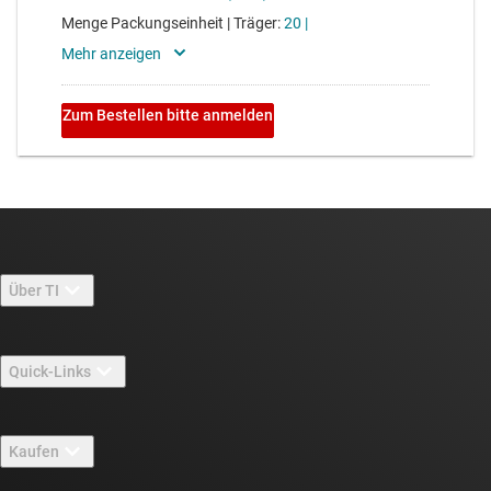
Über TI
Über TI – Überblick
Quick-Links
Stellenangebote
Kontakt
Newsroom
Kaufen
TI E2E™-Design-Support-Foren
Unsere Geschichten | Hinter dem Chip