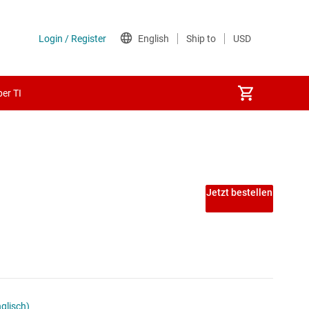
er TI
les
Jetzt bestellen
glisch)