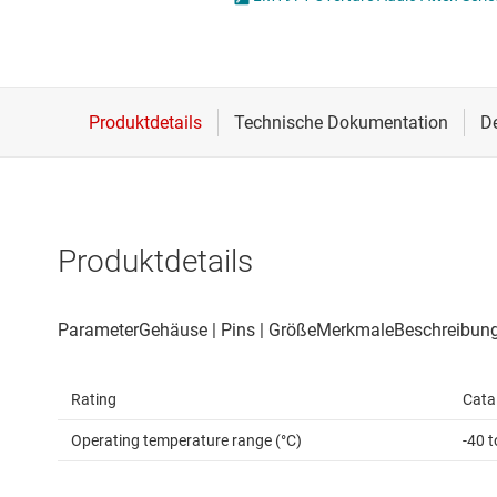
Drahtlose Konnektivität
Energiemanagement
HF & Mikrowellen
Isolierung
Produktdetails
Rating
Cata
Operating temperature range (°C)
-40 t