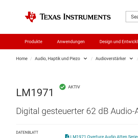
Produkte
Anwendungen
Design und Entwick
Home
/
Audio, Haptik und Piezo
/
Audioverstärker
Audio, Haptik und Piezo
Audio 
Batteriemanagement-ICs
Audiov
LM1971
Datenwandler
Audio
Digital gesteuerter 62 dB Audi
Die- & Wafer-Services
Haptik
DLP-Produkte
DATENBLATT
LM1971 Overture Audio Atten Series