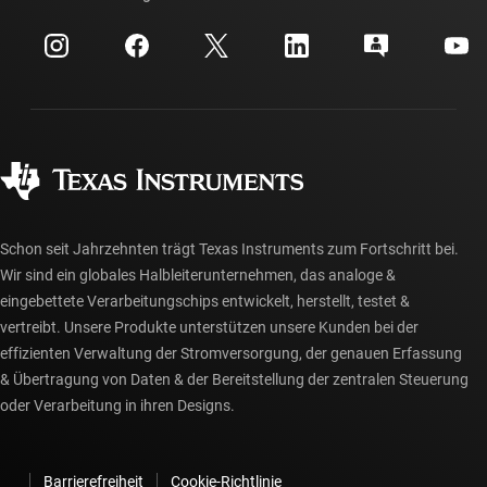
Veranstaltungen
myTI-Firmenkonto
Kundensupportzentrum
Investorenbeziehungen
Versand, Zahlung und Steuern
Gehäuse
Fertigung
Häufig gestellte Fragen zu Bestellungen
Qualität & Zuverlässigkeit
Gesellschaftliches Engagement
Autorisierte Händler
myTI-Konto FAQs
Schon seit Jahrzehnten trägt Texas Instruments zum Fortschritt bei.
Wir sind ein globales Halbleiterunternehmen, das analoge &
eingebettete Verarbeitungschips entwickelt, herstellt, testet &
vertreibt. Unsere Produkte unterstützen unsere Kunden bei der
effizienten Verwaltung der Stromversorgung, der genauen Erfassung
& Übertragung von Daten & der Bereitstellung der zentralen Steuerung
oder Verarbeitung in ihren Designs.
Barrierefreiheit
Cookie-Richtlinie