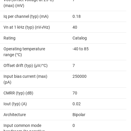
(max) (mV)
Iq per channel (typ) (mA)
0.18
Vn at 1 kHz (typ) (nV√Hz)
40
Rating
Catalog
Operating temperature
-40 to 85
range (°C)
Offset drift (typ) (µV/°C)
7
Input bias current (max)
250000
(pA)
CMRR (typ) (dB)
70
Iout (typ) (A)
0.02
Architecture
Bipolar
Input common mode
0