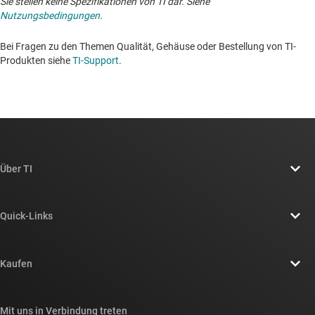
Sie stellen keine Spezifikationen von TI dar. Siehe
Nutzungsbedingungen
.
Bei Fragen zu den Themen Qualität, Gehäuse oder Bestellung von TI-
Produkten siehe
TI-Support
. ​​​​​​​​​​​​​​
Über TI
Über TI – Überblick
Quick-Links
Stellenangebote
Kontakt
Newsroom
Kaufen
TI E2E™-Design-Support-Foren
Unsere Geschichten | Hinter dem Chip
API-Suiten von TI
Querverweis-Suche
Mit uns in Verbindung treten