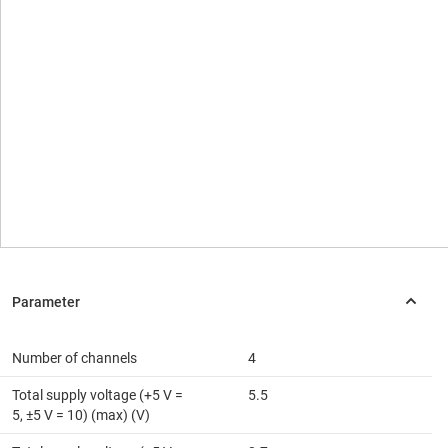
Number of channels
4
Total supply voltage (+5 V =
5.5
5, ±5 V = 10) (max) (V)