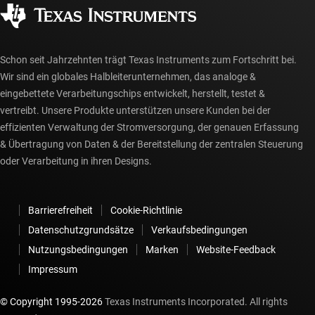
Gesellschaftliches Engagement
Autorisierte Händler
myTI-Konto FAQs
Schon seit Jahrzehnten trägt Texas Instruments zum Fortschritt bei.
Wir sind ein globales Halbleiterunternehmen, das analoge &
eingebettete Verarbeitungschips entwickelt, herstellt, testet &
vertreibt. Unsere Produkte unterstützen unsere Kunden bei der
effizienten Verwaltung der Stromversorgung, der genauen Erfassung
& Übertragung von Daten & der Bereitstellung der zentralen Steuerung
oder Verarbeitung in ihren Designs.
Barrierefreiheit
Cookie-Richtlinie
Datenschutzgrundsätze
Verkaufsbedingungen
Nutzungsbedingungen
Marken
Website-Feedback
Impressum
© Copyright 1995-
2026
Texas Instruments Incorporated. All rights