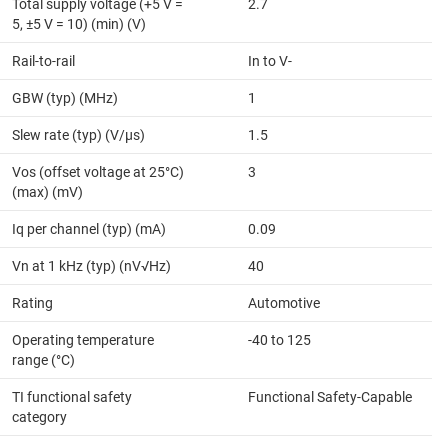
Total supply voltage (+5 V =
2.7
5, ±5 V = 10) (min) (V)
Rail-to-rail
In to V-
GBW (typ) (MHz)
1
Slew rate (typ) (V/µs)
1.5
Vos (offset voltage at 25°C)
3
(max) (mV)
Iq per channel (typ) (mA)
0.09
Vn at 1 kHz (typ) (nV√Hz)
40
Rating
Automotive
Operating temperature
-40 to 125
range (°C)
TI functional safety
Functional Safety-Capable
category