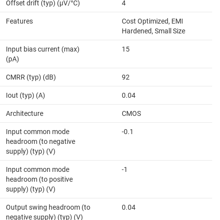
Offset drift (typ) (µV/°C)
4
Features
Cost Optimized, EMI
Hardened, Small Size
Input bias current (max)
15
(pA)
CMRR (typ) (dB)
92
Iout (typ) (A)
0.04
Architecture
CMOS
Input common mode
-0.1
headroom (to negative
supply) (typ) (V)
Input common mode
-1
headroom (to positive
supply) (typ) (V)
Output swing headroom (to
0.04
negative supply) (typ) (V)