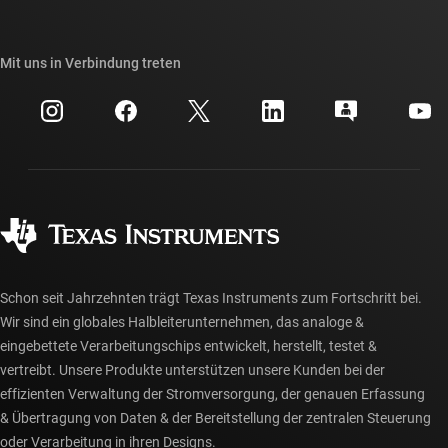
TI E2E™-Design-Support-Foren
Unsere Geschichten | Hinter dem Chip
API-Suiten von TI
Querverweis-Suche
Mit uns in Verbindung treten
Veranstaltungen
myTI-Firmenkonto
Kundensupportzentrum
Investorenbeziehungen
Versand, Zahlung und Steuern
Gehäuse
Fertigung
Häufig gestellte Fragen zu Bestellungen
Qualität & Zuverlässigkeit
Gesellschaftliches Engagement
Autorisierte Händler
myTI-Konto FAQs
Schon seit Jahrzehnten trägt Texas Instruments zum Fortschritt bei.
Wir sind ein globales Halbleiterunternehmen, das analoge &
eingebettete Verarbeitungschips entwickelt, herstellt, testet &
vertreibt. Unsere Produkte unterstützen unsere Kunden bei der
effizienten Verwaltung der Stromversorgung, der genauen Erfassung
& Übertragung von Daten & der Bereitstellung der zentralen Steuerung
oder Verarbeitung in ihren Designs.