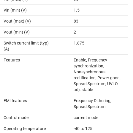
Vin (min) (V)
1.5
Vout (max) (V)
83
Vout (min) (V)
2
Switch current limit (typ)
1.875
(A)
Features
Enable, Frequency
synchronization,
Nonsynchronous
rectification, Power good,
Spread Spectrum, UVLO
adjustable
EMI features
Frequency Dithering,
Spread Spectrum
Control mode
current mode
Operating temperature
-40 to 125