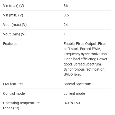
Vin (max) (V)
36
Vin (min) (V)
3.5
Vout (max) (V)
24
Vout (min) (V)
1
Features
Enable, Fixed Output, Fixed
soft start, Forced PWM,
Frequency synchronization,
Light-load efficiency, Power
good, Spread Spectrum,
Synchronous rectification,
UVLO fixed
EMI features
Spread Spectrum
Control mode
current mode
Operating temperature
-40 to 150
range (°C)