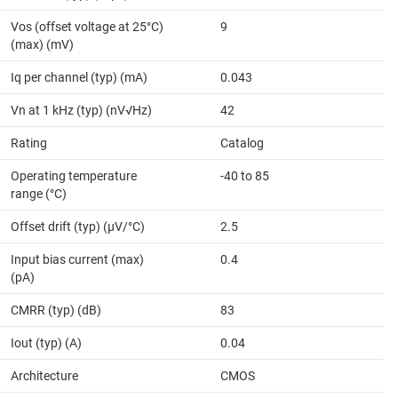
Vos (offset voltage at 25°C)
9
(max) (mV)
Iq per channel (typ) (mA)
0.043
Vn at 1 kHz (typ) (nV√Hz)
42
Rating
Catalog
Operating temperature
-40 to 85
range (°C)
Offset drift (typ) (µV/°C)
2.5
Input bias current (max)
0.4
(pA)
CMRR (typ) (dB)
83
Iout (typ) (A)
0.04
Architecture
CMOS