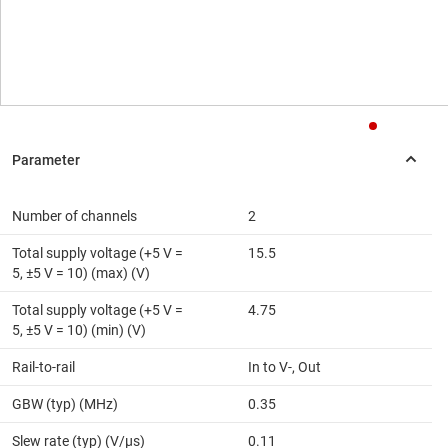
Number of channels
2
Total supply voltage (+5 V =
15.5
5, ±5 V = 10) (max) (V)
Total supply voltage (+5 V =
4.75
5, ±5 V = 10) (min) (V)
Rail-to-rail
In to V-, Out
GBW (typ) (MHz)
0.35
Slew rate (typ) (V/µs)
0.11