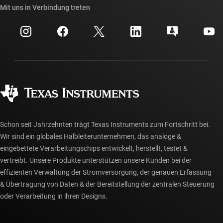
Querverweis-Suche
Mit uns in Verbindung treten
Veranstaltungen
myTI-Firmenkonto
Kundensupportzentrum
Investorenbeziehungen
Versand, Zahlung und Steuern
Gehäuse
Fertigung
Häufig gestellte Fragen zu Bestellungen
Qualität & Zuverlässigkeit
Gesellschaftliches Engagement
Autorisierte Händler
myTI-Konto FAQs
Schon seit Jahrzehnten trägt Texas Instruments zum Fortschritt bei.
Wir sind ein globales Halbleiterunternehmen, das analoge &
eingebettete Verarbeitungschips entwickelt, herstellt, testet &
vertreibt. Unsere Produkte unterstützen unsere Kunden bei der
effizienten Verwaltung der Stromversorgung, der genauen Erfassung
& Übertragung von Daten & der Bereitstellung der zentralen Steuerung
oder Verarbeitung in ihren Designs.