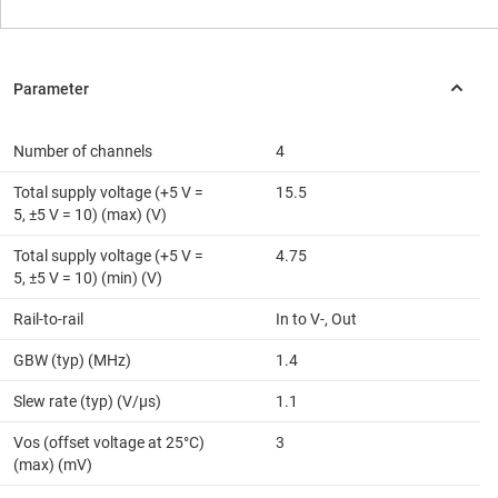
Number of channels
4
Total supply voltage (+5 V =
15.5
5, ±5 V = 10) (max) (V)
Total supply voltage (+5 V =
4.75
5, ±5 V = 10) (min) (V)
Rail-to-rail
In to V-, Out
GBW (typ) (MHz)
1.4
Slew rate (typ) (V/µs)
1.1
Vos (offset voltage at 25°C)
3
(max) (mV)