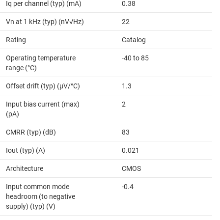
Iq per channel (typ) (mA)
0.38
Vn at 1 kHz (typ) (nV√Hz)
22
Rating
Catalog
Operating temperature
-40 to 85
range (°C)
Offset drift (typ) (µV/°C)
1.3
Input bias current (max)
2
(pA)
CMRR (typ) (dB)
83
Iout (typ) (A)
0.021
Architecture
CMOS
Input common mode
-0.4
headroom (to negative
supply) (typ) (V)