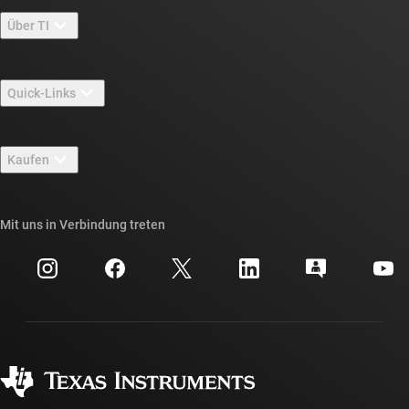
Über TI
Über TI – Überblick
Quick-Links
Stellenangebote
Kontakt
Newsroom
Kaufen
TI E2E™-Design-Support-Foren
Unsere Geschichten | Hinter dem Chip
API-Suiten von TI
Querverweis-Suche
Mit uns in Verbindung treten
Veranstaltungen
myTI-Firmenkonto
Kundensupportzentrum
Investorenbeziehungen
Versand, Zahlung und Steuern
Gehäuse
Fertigung
Häufig gestellte Fragen zu Bestellungen
Qualität & Zuverlässigkeit
Gesellschaftliches Engagement
Autorisierte Händler
myTI-Konto FAQs