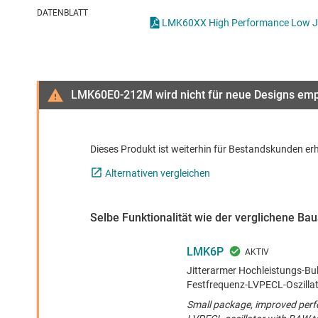
Drahtlose Konnektivität
Taktgener
DATENBLATT
Energiemanagement
Taktpuffer
HF & Mikrowellen
LMK60E0-212M wird nicht für neue Designs em
Isolierung
Dieses Produkt ist weiterhin für Bestandskunden erh
Alternativen vergleichen
Selbe Funktionalität wie der verglichene B
LMK6P
Jitterarmer Hochleistungs-Bu
Festfrequenz-LVPECL-Oszilla
Small package, improved perf