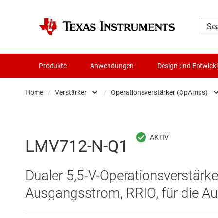
Produkte
Anwendungen
Design und Entwick
Home
/
Verstärker
/
Operationsverstärker (OpAmps)
Audio, Haptik und Piezo
Differenzverstärker
Batteriemanagement-ICs
Instrumentenverstä
LMV712-N-Q1
Datenwandler
Komparatoren
Dualer 5,5-V-Operationsverstär
Die- & Wafer-Services
Operationsverstär
Ausgangsstrom, RRIO, für die Au
DLP-Produkte
Other amplifiers