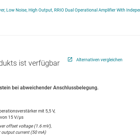
er
Schnittstelle
LMV712-N, LMV712-N-Q1 Low Power, Low Noise, High Output, RRIO Dual Operational 
ialfunktionen
Sensoren
grammierbarer Verstärkung (PGA) und mit variabler Verstärkung (VGA)
Taktgeber & Timing
erstärker
Verstärker
Alternativen vergleichen
dukts ist verfügbar
austein bei abweichender Anschlussbelegung.
erationsverstärker mit 5,5 V,
 von 15 V/μs
wer offset voltage (1.6 mV),
r output current (50 mA)