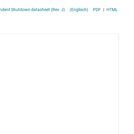
Amplifier With Independent Shutdown datasheet (Rev. J)
(Englisch)
PDF
|
HTML