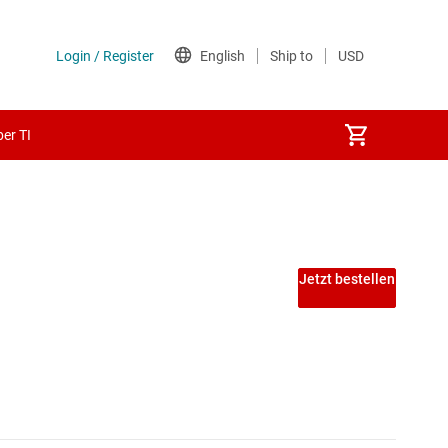
er TI
itfrequenz ≥ 50 MHz)
Jetzt bestellen