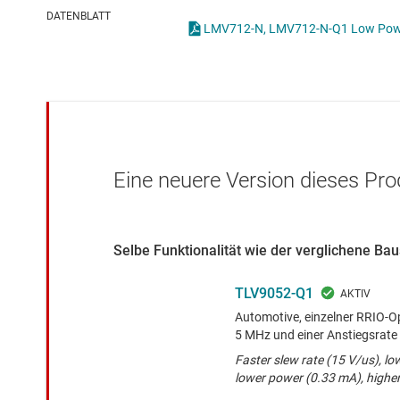
Drahtlose Konnektivität
Strommessverstärk
DATENBLATT
Energiemanagement
Verstärker für Spez
HF & Mikrowellen
Verstärker mit pro
Isolierung
Voll differenzielle V
Eine neuere Version dieses Pro
Selbe Funktionalität wie der verglichene B
TLV9052-Q1
Automotive, einzelner RRIO-Op
5 MHz und einer Anstiegsrate
Faster slew rate (15 V/us), lo
lower power (0.33 mA), highe