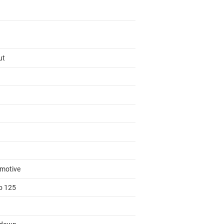
ut
motive
to 125