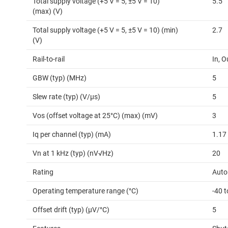
Total supply voltage (+5 V = 5, ±5 V = 10)
5.5
(max) (V)
Total supply voltage (+5 V = 5, ±5 V = 10) (min)
2.7
(V)
Rail-to-rail
In, O
GBW (typ) (MHz)
5
Slew rate (typ) (V/µs)
5
Vos (offset voltage at 25°C) (max) (mV)
3
Iq per channel (typ) (mA)
1.17
Vn at 1 kHz (typ) (nV√Hz)
20
Rating
Auto
Operating temperature range (°C)
-40 
Offset drift (typ) (µV/°C)
5