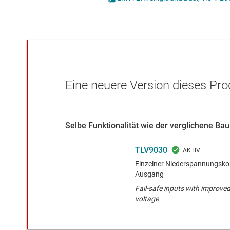
Drahtlose Konnektivität
Strommessverstärk
Energiemanagement
Verstärker für Spez
HF & Mikrowellen
Verstärker mit pro
Isolierung
Voll differenzielle V
Eine neuere Version dieses Pro
Selbe Funktionalität wie der verglichene Ba
TLV9030
Einzelner Niederspannungsko
Ausgang
Fail-safe inputs with improve
voltage