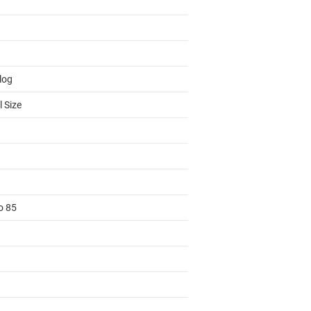
log
 Size
o 85