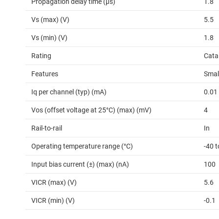
Propagation delay time (µs)
1.8
Vs (max) (V)
5.5
Vs (min) (V)
1.8
Rating
Cata
Features
Small
Iq per channel (typ) (mA)
0.01
Vos (offset voltage at 25°C) (max) (mV)
4
Rail-to-rail
In
Operating temperature range (°C)
-40 t
Input bias current (±) (max) (nA)
100
VICR (max) (V)
5.6
VICR (min) (V)
-0.1