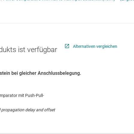
er
Schnittstelle
ialfunktionen
Sensoren
grammierbarer Verstärkung (PGA) und mit variabler Verstärkung (VGA)
Taktgeber & Timing
erstärker
Verstärker
Alternativen vergleichen
dukts ist verfügbar
ustein bei gleicher Anschlussbelegung.
mparator mit Push-Pull-
d propagation delay and offset