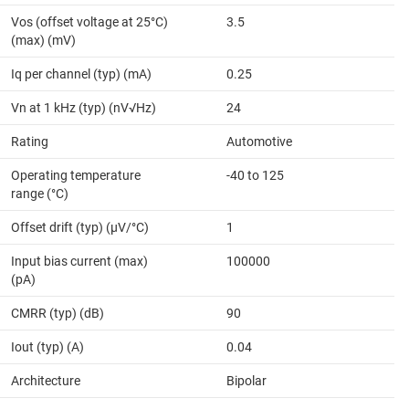
Vos (offset voltage at 25°C)
3.5
(max) (mV)
Iq per channel (typ) (mA)
0.25
Vn at 1 kHz (typ) (nV√Hz)
24
Rating
Automotive
Operating temperature
-40 to 125
range (°C)
Offset drift (typ) (µV/°C)
1
Input bias current (max)
100000
(pA)
CMRR (typ) (dB)
90
Iout (typ) (A)
0.04
Architecture
Bipolar