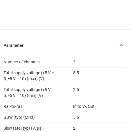
Number of channels
2
Total supply voltage (+5 V =
5.5
5, ±5 V = 10) (max) (V)
Total supply voltage (+5 V =
2.5
5, ±5 V = 10) (min) (V)
Rail-to-rail
In to V-, Out
GBW (typ) (MHz)
5.6
Slew rate (typ) (V/µs)
2