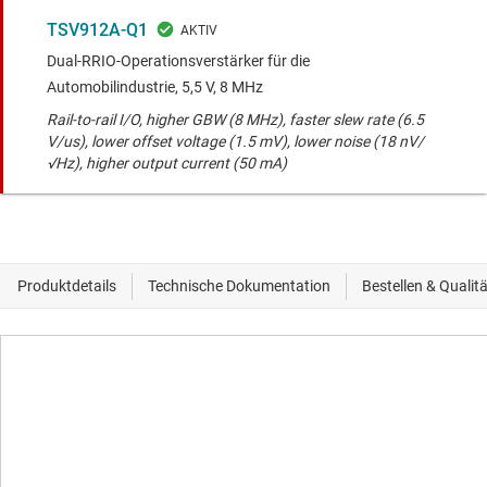
TSV912A-Q1
Dual-RRIO-Operationsverstärker für die
Automobilindustrie, 5,5 V, 8 MHz
Rail-to-rail I/O, higher GBW (8 MHz), faster slew rate (6.5
V/us), lower offset voltage (1.5 mV), lower noise (18 nV/
√Hz), higher output current (50 mA)