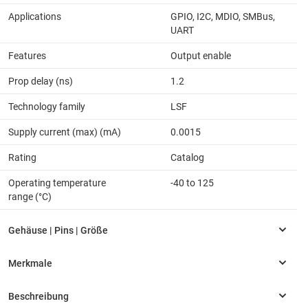
Applications
GPIO, I2C, MDIO, SMBus,
UART
Features
Output enable
Prop delay (ns)
1.2
Technology family
LSF
Supply current (max) (mA)
0.0015
Rating
Catalog
Operating temperature
-40 to 125
range (°C)