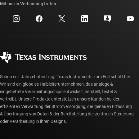
Querverweis-Suche
Mit uns in Verbindung treten
Veranstaltungen
myTI-Firmenkonto
Kundensupportzentrum
Investorenbeziehungen
Versand, Zahlung und Steuern
Gehäuse
Fertigung
Häufig gestellte Fragen zu Bestellungen
Qualität & Zuverlässigkeit
Gesellschaftliches Engagement
Autorisierte Händler
myTI-Konto FAQs
Schon seit Jahrzehnten trägt Texas Instruments zum Fortschritt bei.
Wir sind ein globales Halbleiterunternehmen, das analoge &
eingebettete Verarbeitungschips entwickelt, herstellt, testet &
vertreibt. Unsere Produkte unterstützen unsere Kunden bei der
effizienten Verwaltung der Stromversorgung, der genauen Erfassung
& Übertragung von Daten & der Bereitstellung der zentralen Steuerung
oder Verarbeitung in ihren Designs.