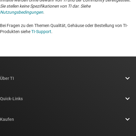
Inhalte werden ohne Gewähr von TI und der Community bereitgestellt.
Sie stellen keine Spezifikationen von TI dar. Siehe
Nutzungsbedingungen
.
Bei Fragen zu den Themen Qualität, Gehäuse oder Bestellung von TI-
Produkten siehe
TI-Support
. ​​​​​​​​​​​​​​
Über TI
Über TI – Überblick
Quick-Links
Stellenangebote
Kontakt
Newsroom
Kaufen
TI E2E™-Design-Support-Foren
Unsere Geschichten | Hinter dem Chip
API-Suiten von TI